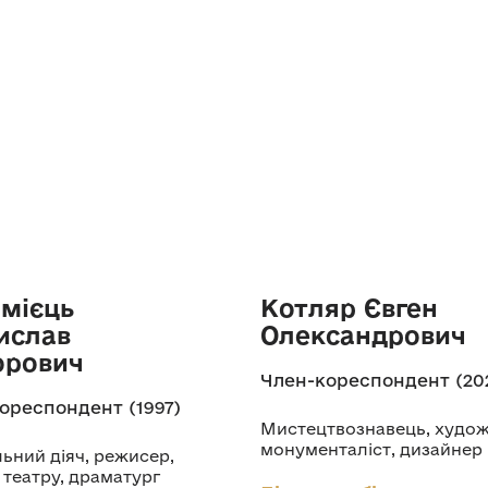
мієць
Котляр Євген
ислав
Олександрович
орович
Член-кореспондент (20
ореспондент (1997)
Мистецтвознавець, худо
монументаліст, дизайнер
ьний діяч, режисер,
 театру, драматург