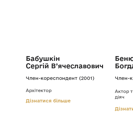
Бабушкін
Бен
Сергій В’ячеславович
Богд
Член-кореспондент (2001)
Член-к
Архітектор
Актор т
діяч
Дізнатися більше
Дізнат