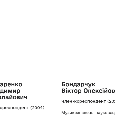
аренко
Бондарчук
одимир
Віктор Олексійо
олайович
Член-кореспондент (20
ореспондент (2004)
Музикознавець, науковец