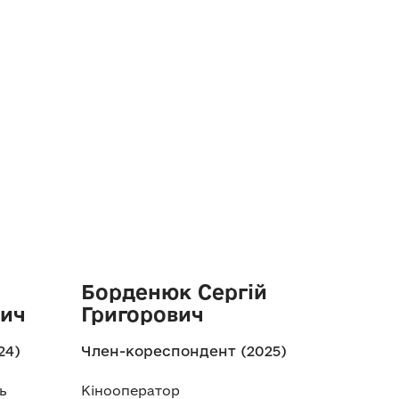
Борденюк Сергій
вич
Григорович
24)
Член-кореспондент (2025)
ь
Кінооператор