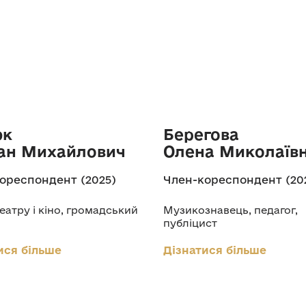
юк
Берегова
ан Михайлович
Олена Миколаїв
ореспондент (2025)
Член-кореспондент (20
еатру і кіно, громадський
Музикознавець, педагог,
публіцист
ися більше
Дізнатися більше