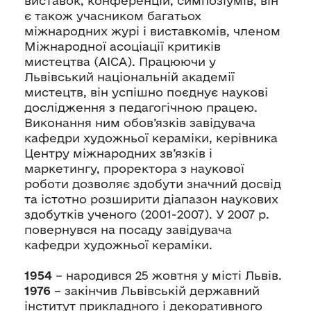
виставок, конференцій, симпозіумів, він
є також учасником багатьох
міжнародних журі і виставкомів, членом
Міжнародної асоціації критиків
мистецтва (АІСА). Працюючи у
Львівський національній академії
мистецтв, він успішно поєднує наукові
дослідження з педагогічною працею.
Виконання ним обов’язків завідувача
кафедри художньої кераміки, керівника
Центру міжнародних зв’язків і
маркетингу, проректора з наукової
роботи дозволяє здобути значний досвід
та істотно розширити діапазон наукових
здобутків ученого (2001-2007). У 2007 р.
повернувся на посаду завідувача
кафедри художньої кераміки.
1954
– народився 25 жовтня у місті Львів.
1976
– закінчив Львівській державний
інститут прикладного і декоративного