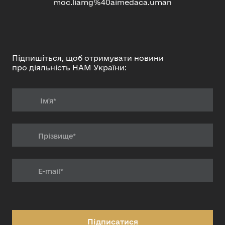
moc.liamg%40aimedaca.uman
Підпишіться, щоб отримувати новини
про діяльність НАМ України:
Підписатися