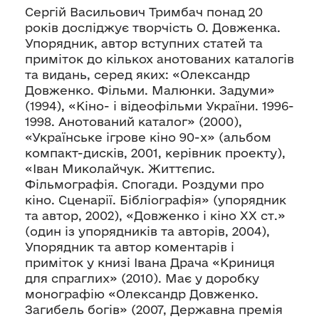
Сергій Васильович Тримбач понад 20
років досліджує творчість О. Довженка.
Упорядник, автор вступних статей та
приміток до кількох анотованих каталогів
та видань, серед яких: «Олександр
Довженко. Фільми. Малюнки. Задуми»
(1994), «Кіно- і відеофільми України. 1996-
1998. Анотований каталог» (2000),
«Українське ігрове кіно 90-х» (альбом
компакт-дисків, 2001, керівник проекту),
«Іван Миколайчук. Життєпис.
Фільмографія. Спогади. Роздуми про
кіно. Сценарії. Бібліографія» (упорядник
та автор, 2002), «Довженко і кіно ХХ ст.»
(один із упорядників та авторів, 2004),
Упорядник та автор коментарів і
приміток у книзі Івана Драча «Криниця
для спраглих» (2010). Має у доробку
монографію «Олександр Довженко.
Загибель богів» (2007, Державна премія