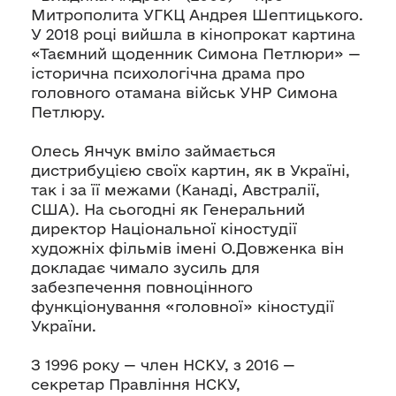
Митрополита УГКЦ Андрея Шептицького.
У 2018 році вийшла в кінопрокат картина
«Таємний щоденник Симона Петлюри» —
історична психологічна драма про
головного отамана військ УНР Симона
Петлюру.
Олесь Янчук вміло займається
дистрибуцією своїх картин, як в Україні,
так і за її межами (Канаді, Австралії,
США). На сьогодні як Генеральний
директор Національної кіностудії
художніх фільмів імені О.Довженка він
докладає чимало зусиль для
забезпечення повноцінного
функціонування «головної» кіностудії
України.
З 1996 року — член НСКУ, з 2016 —
секретар Правління НСКУ,