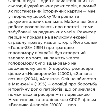
Олесь Янчук — один з найактивніших на
сьогодні українських режисерів, відомий
як постановник історичних картин — має
у творчому доробку 10 ігрових та
документальних фільмів. Майже всі його
роботи розповідають про постаті і теми,
табуйовані за радянських часів. Режисер
першим показав на великому екрані
страшну правду нашої історії. Його фільм
«Голод-33» (1991) про трагедію
голодомору в Україні був створений
задовго до того, як пам'ять жертв
голодомору було вшановано на
державному рівні. У доробку режисера
фільми «Нескорений» (2000), «Залізна
сотня» (2004), «Атентат. Осіннє вбивство
в Мюнхені» (1995) — оповіді про боротьбу
й трагічну долю патріотів, що опинилася
поміж двох агресорів — гітлерівською
Німеччиною та сталінською СРСР; фільм
«Владика Андрей» (2008) — про