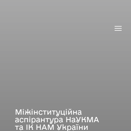
Про Інститут культурології
Про аспірантуру
Вступ
Міжінституційна
аспірантура НаУКМА
та ІК НАМ України