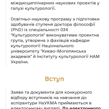
міждисциплінарних наукових проектів у
галузі культурології.
Освітньо-наукову програму з підготовки
здобувачів ступеня доктора філософії
(PhD) із спеціальності 034
"Культурологія" виконуватиме проектна
група, утворена з фахівців кафедри
культурології Національного
університету "Києво-Могилянська
академія" й Інституту культурології НАМ
України.
Вступ
Заяви та документи для конкурсного
відбору вступників на навчання до
аспірантури НаУКМА приймаються в
електронному вигляді.
До електронного