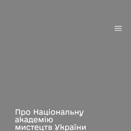
Місія
Завдання
Напрями діяльності
Структура
Айдентик
Установи
Історія
Про Національну
Будівля
академію
мистецтв України