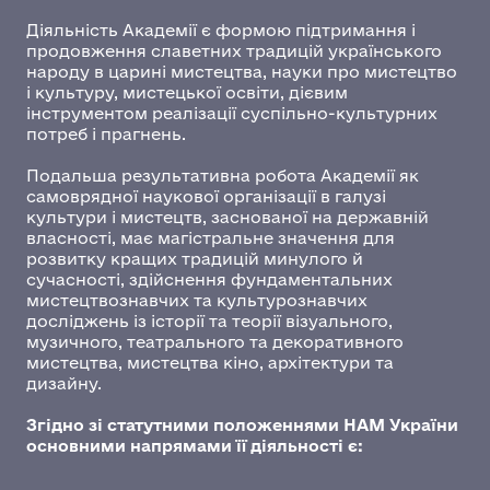
Діяльність Академії є формою підтримання і
продовження славетних традицій українського
народу в царині мистецтва, науки про мистецтво
і культуру, мистецької освіти, дієвим
інструментом реалізації суспільно-культурних
потреб і прагнень.
Подальша результативна робота Академії як
самоврядної наукової організації в галузі
культури і мистецтв, заснованої на державній
власності, має магістральне значення для
розвитку кращих традицій минулого й
сучасності, здійснення фундаментальних
мистецтвознавчих та культурознавчих
досліджень із історії та теорії візуального,
музичного, театрального та декоративного
мистецтва, мистецтва кіно, архітектури та
дизайну.
Згідно зі статутними положеннями НАМ України
основними напрямами її діяльності є: