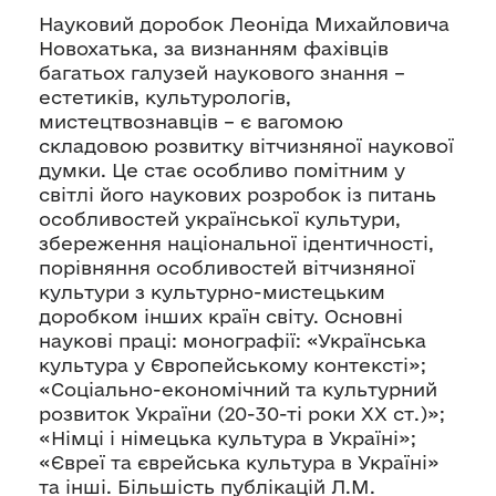
Науковий доробок Леоніда Михайловича
Новохатька, за визнанням фахівців
багатьох галузей наукового знання –
естетиків, культурологів,
мистецтвознавців – є вагомою
складовою розвитку вітчизняної наукової
думки. Це стає особливо помітним у
світлі його наукових розробок із питань
особливостей української культури,
збереження національної ідентичності,
порівняння особливостей вітчизняної
культури з культурно-мистецьким
доробком інших країн світу. Основні
наукові праці: монографії: «Українська
культура у Європейському контексті»;
«Соціально-економічний та культурний
розвиток України (20-30-ті роки XX ст.)»;
«Німці і німецька культура в Україні»;
«Євреї та єврейська культура в Україні»
та інші. Більшість публікацій Л.М.