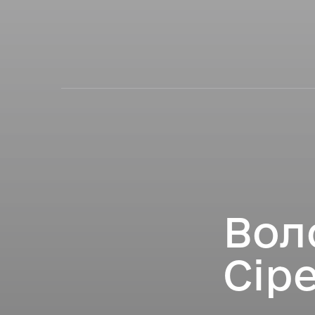
Вол
Сір