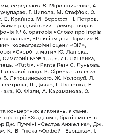
ми, серед яких Є. Мірошниченко, А.
урчуладзе, Г. Ципола, М. Стеф’юк, О.
зе, В. Крайнєв, М. Берофф, Н. Петров,
ійснив ряд світових прем’єр творів
онія № 6, ораторія «Слово про Ігорів
Мета-вальс», «Реквієм для Лариси» В.
ки», хореографічні сцени «Вій»,
торія «Скорбна мати» Ю. Ланюка,
Симфонії №№ 4, 5, 6, 7 Г. Ляшенка,
ець, «Tutti», «Panta Rei» C. Луньова,
 Польової тощо. В. Сіренко стояв за
 Б. Лятошинського, Ж. Колодуб, Л.
ьвестрова, Л. Дичко, Г. Ляшенка, В.
чака, Ю. Фіали, А. Караманова, О.
та концертних виконань, а саме,
-ораторії «Згадаймо, братіє моя» та
р Дж. Пуччіні «Сестра Анжеліка», Дж.
, К.-В. Глюка «Орфей і Еврідіка», І.