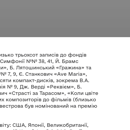
зько трьохсот записів до фондів
 Симфонії №№ 38, 41, Й. Брамс
ни», Б. Лятошинський «Гражина» та
 7, 9, Є. Станкович «Ave Maria»,
есяти компакт-дисків, зокрема В.А.
я № 9, Дж. Верді «Реквієм», Б.
ч «Страсті за Тарасом», «Коли цвіте
их композиторів до фільмів (близько
львестрова був номінований на премію
віту: США, Японії, Великобританії,