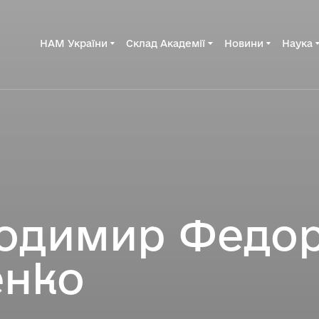
НАМ України
Склад Академії
Новини
Наука
одимир Федо
енко