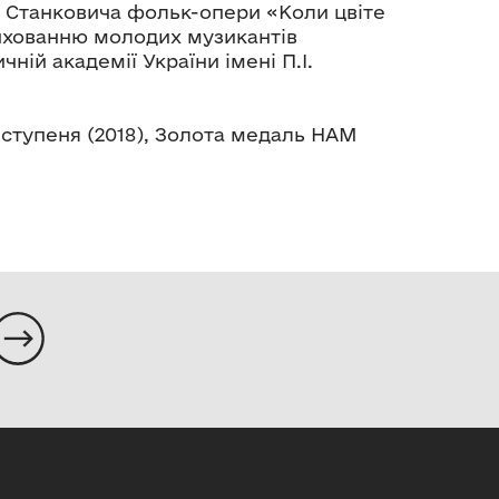
Є. Станковича фольк-опери «Коли цвіте
вихованню молодих музикантів
ій академії України імені П.І.
ступеня (2018), Золота медаль НАМ