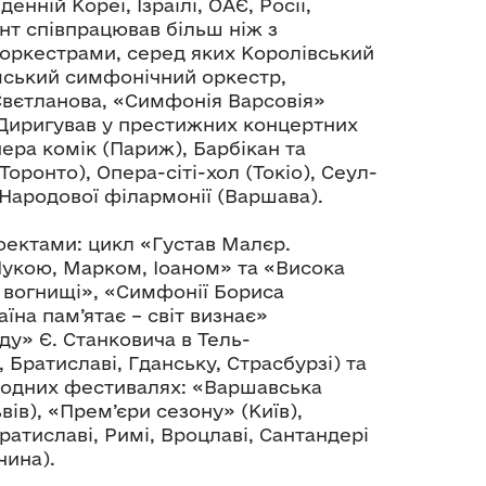
вденній Кореї, Ізраїлі, ОАЄ, Росії,
ент співпрацював більш ніж з
 оркестрами, серед яких Королівський
мський симфонічний оркестр,
Свєтланова, «Симфонія Варсовія»
 Диригував у престижних концертних
пера комік (Париж), Барбікан та
оронто), Опера-сіті-хол (Токіо), Сеул-
Народової філармонії (Варшава).
оектами: цикл «Густав Малєр.
 Лукою, Марком, Іоаном» та «Висока
а вогнищі», «Симфонії Бориса
на пам’ятає – світ визнає»
у» Є. Станковича в Тель-
, Братиславі, Гданську, Страсбурзі) та
народних фестивалях: «Варшавська
вів), «Прем’єри сезону» (Київ),
ратиславі, Римі, Вроцлаві, Сантандері
чина).