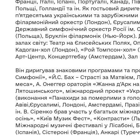
Франції, Італії, Іспанії, Португалії, Канаді, Пі
Польщі, Голландії та ін. Як гостьовий дириг
п’ятдесятьма українськими та зарубіжними
філармонійний оркестр (Лондон), Єрусали
Державний симфонічний оркестр Росії ім. 
(Польща), Бруклін філармонік (Нью-Йорк).
залах світу: Театр на Єлисейських Полях, О
Кадоган-хол (Лондон), «Рой Томпсон-хол» (Т
Арт-Центр, Концертгебау (Амстердам), Зал 
Він диригував знаковими програмами та пр
Симфонії», «Й.С. Бах – Страсті за Матвієм,
меса», А. Онеггер ораторія «Жанна д’Арк н
Лятошинського», міжнародний проект «Украї
(виконання «Панахиди за померлими з голод
Авіві,Єрусалимі, Лондоні, Амстердамі, Празі
ін. В. Сіренко брав участь у багатьох між
осінь», «Київ Музик Фест», «Контрасти» (Ль
Міжнародні музичні фестивалі у Лісабоні, Б
(Іспанія), Сістероні (Франція), Анкарі (Туреч