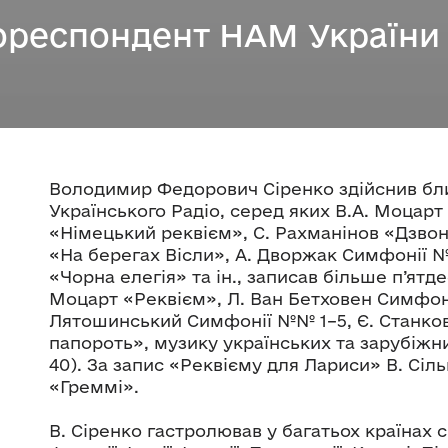
ореспондент НАМ України
Володимир Федорович Сіренко здійснив бли
Українського Радіо, серед яких В.А. Моцарт
«Німецький реквієм», С. Рахманінов «Дзво
«На берегах Вісли», А. Дворжак Симфонії №№
«Чорна елегія» та ін., записав більше п’ятд
Моцарт «Реквієм», Л. Ван Бетховен Симфоні
Лятошинський Симфонії №№ 1–5, Є. Станкови
папороть», музику українських та зарубіжн
40). За запис «Реквієму для Лариси» В. Сі
«Греммі».
В. Сіренко гастролював у багатьох країнах с