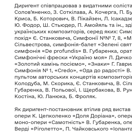
Диригент співпрацював з видатними соліста
Солов’яненко, З. Соткілава, А. Кочерга, П. Б
Криса, Б. Которович, В. Пікайзен, Л. Ісакад
Ю. Фодор, Ш. Стьюдер, П. Амойяль та ін., зд
українських композиторів, серед яких: Симф
похід» Є. Станковича, Симфонії №№ 7, 8, «
Сільвестрова, симфонія-балет «Зелені свят
симфонія «De profundis» В. Губаренка, ора
Симфонічні фрески «Україно моя» Л. Дичко, 
«Золотий камінь посіємо», «Знаки» Г. Гаврил
Симфонія № 1, «Credo», «Ода до радості» В.
пультом авторських концертів композиторів
Колодуба, М. Скорика, Є. Станковича, В. Сіл
Губаренка, В. Польової, І. Щербакова, В. Рун
Костіна, Ю. Ланюка, Б. Фроляк.
Як диригент-постановник втілив ряд вистав 
опери К. Цепколенко «Доля Доріана», опери
моно-опери «Самотність» В. Губаренка, опе
Верді «Ріголетто», П. Чайковського «Іоланта»