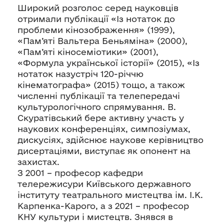
Широкий розголос серед науковців
отримали публікації «Із нотаток до
проблеми кінозображення» (1999),
«Пам’яті Вальтера Беньяміна» (2000),
«Пам’яті кіносеміотики» (2001),
«Формула української історії» (2015), «Із
нотаток назустріч 120-річчю
кінематографа» (2015) тощо, а також
численні публікації та телепередачі
культурологічного спрямування. В.
Скуратівський бере активну участь у
наукових конференціях, симпозіумах,
дискусіях, здійснює наукове керівництво
дисертаціями, виступає як опонент на
захистах.
З 2001 – професор кафедри
телережисури Київського державного
інституту театрального мистецтва ім. І.К.
Карпенка-Карого, а з 2021 – професор
КНУ культури і мистецтв. Знявся в