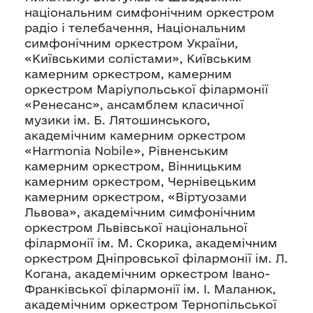
національним симфонічним оркестром
радіо і телебачення, Національним
симфонічним оркестром України,
«Київськими солістами», Київським
камерним оркестром, камерним
оркестром Маріупольської філармонії
«Ренесанс», ансамблем класичної
музики ім. Б. Лятошинського,
академічним камерним оркестром
«Harmonia Nobile», Рівненським
камерним оркестром, Вінницьким
камерним оркестром, Чернівецьким
камерним оркестром, «Віртуозами
Львова», академічним симфонічним
оркестром Львівської національної
філармонії ім. М. Скорика, академічним
оркестром Дніпровської філармонії ім. Л.
Когана, академічним оркестром Івано-
Франківської філармонії ім. І. Маланюк,
академічним оркестром Тернопільської