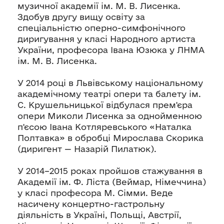
музичної академії ім. М. В. Лисенка.
Здобув другу вищу освіту за
спеціальністю оперно-симфонічного
диригування у класі Народного артиста
України, професора Івана Юзюка у ЛНМА
ім. М. В. Лисенка.
У 2014 році в Львівському національному
академічному театрі опери та балету ім.
С. Крушельницької відбулася прем'єра
опери Миколи Лисенка за однойменною
п'єсою Івана Котляревського «Наталка
Полтавка» в обробці Мирослава Скорика
(диригент — Назарій Пилатюк).
У 2014–2015 роках пройшов стажування в
Академії ім. Ф. Ліста (Веймар, Німеччина)
у класі професора М. Сімми. Веде
насичену концертно-гастрольну
діяльність в Україні, Польщі, Австрії,