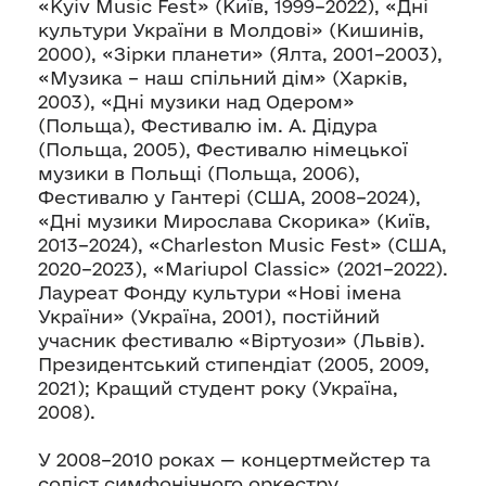
«Kyiv Music Fest» (Київ, 1999–2022), «Дні
культури України в Молдові» (Кишинів,
2000), «Зірки планети» (Ялта, 2001–2003),
«Музика – наш спільний дім» (Харків,
2003), «Дні музики над Одером»
(Польща), Фестивалю ім. А. Дідура
(Польща, 2005), Фестивалю німецької
музики в Польщі (Польща, 2006),
Фестивалю у Гантері (США, 2008–2024),
«Дні музики Мирослава Скорика» (Київ,
2013–2024), «Charleston Music Fest» (США,
2020–2023), «Mariupol Classic» (2021–2022).
Лауреат Фонду культури «Нові імена
України» (Україна, 2001), постійний
учасник фестивалю «Віртуози» (Львів).
Президентський стипендіат (2005, 2009,
2021); Кращий студент року (Україна,
2008).
У 2008–2010 роках — концертмейстер та
соліст симфонічного оркестру