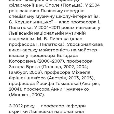
філармонії в м. Ополє (Польща). У 2004
році закінчив Львівську середню
спеціальну музичну школу-інтернат ім.
С. Крушельницької — клас професора І.
Пилатюка. У 2004–2011 роках навчався у
Львівській національній музичній
академії ім. М. В. Лисенка (клас
професора І. Пилатюка). Удосконалював
виконавську майстерність на майстер-
класах у професора Богодара
Которовича (2000–2007), професора
Захара Брона (Польща, 2002, 2004;
Гамбург, 2006), професора Міхаеля
Фрішеншляґера (Австрія, 2003, 2005),
професора Йосифа Томашека (Австрія,
2004), професора Анни Чумаченко
(Мюнхен, 2007).
З 2022 року — професор кафедри
скрипки Львівської національної