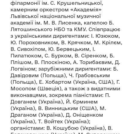
філармонії ім. С. Крушельницької,
камерним оркестром «Академія»
Львівської національної музичної
академії ім. М. В. Лисенка, капелою Б.
Лятошинського НБО та КМУ. Співпрацює
з українськими диригентами: І. Юзюком,
Ю. Пороховником, В. Крячком, М. Крілєм,
В. Сивохіпом, Ю. Бервецьким, І.
Пилатюком, С. Бурком, В. Сіренком, Б.
Плішом, В. Плоскіною, А. Торибаєвим, Д.
Логвіном; зарубіжними диригентами: Б.
Давідовим (Польща), Ч. Грабовським
(Польща), Е. Хобартом (Україна, США), Г.
Мосопом (Швеція), а також з видатними
виконавцями, зокрема піаністами: П.
Довганем (Україна), Й. Єрминем
(Україна), В. Винницьким (США), М.
Драганом (Україна), Д. Оніщенком
(Україна), Т. Войтех (Україна);
органістами: В. Кошубою (Україна), В.