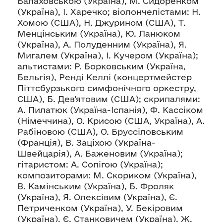
Балаховською (Україна), М. Сидоренком
(Україна), І. Харечко; віолончелістами: Н.
Хомою (США), Н. Джурином (США), Т.
Менцінським (Україна), Ю. Ланюком
(Україна), А. Полуденним (Україна), Я.
Мигалем (Україна), І. Кучером (Україна);
альтистами: Р. Борковським (Україна,
Бельгія), Ренді Келлі (концертмейстер
Піттсбурзького симфонічного оркестру,
США), Б. Дев'ятовим (США); скрипалями:
А. Пилатюк (Україна-Іспанія), Ф. Кассіком
(Німеччина), О. Крисою (США, Україна), А.
Рабіновою (США), О. Бруссіловським
(Франція), В. Заціхою (Україна-
Швейцарія), А. Баженовим (Україна);
гітаристом: А. Сопігою (Україна);
композиторами: М. Скориком (Україна),
В. Камінським (Україна), Б. Фроляк
(Україна), Я. Олексівим (Україна), Є.
Петриченком (Україна), У. Бекіровим
(Україна), Є. Станковичем (Україна), Ж.