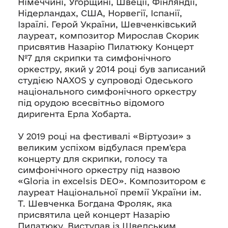
Німеччині, Угорщині, Швеції, Фінляндії,
Нідерландах, США, Норвегії, Іспанії,
Ізраїлі. Герой України, Шевченківський
лауреат, композитор Мирослав Скорик
присвятив Назарію Пилатюку Концерт
№7 для скрипки та симфонічного
оркестру, який у 2014 році був записаний
студією NAXOS у супроводі Одеського
національного симфонічного оркестру
під орудою всесвітньо відомого
диригента Ерла Хобарта.
У 2019 році на фестивалі «Віртуози» з
великим успіхом відбулася прем'єра
концерту для скрипки, голосу та
симфонічного оркестру під назвою
«Gloria in excelsis DEO». Композитором є
лауреат Національної премії України ім.
Т. Шевченка Богдана Фроляк, яка
присвятила цей концерт Назарію
Пилатюку. Виступав із Шведським