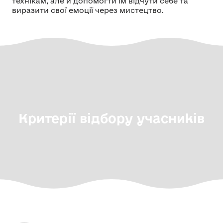
технікам, але й допомогти їм відчути себе та
виразити свої емоції через мистецтво.
Критерії відбору учасників