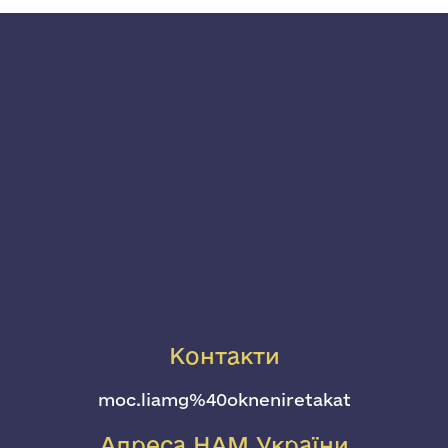
Контакти
moc.liamg%40okneniretakat
Адреса НАМ України