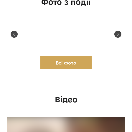
Фото з події
Всі фото
Відео