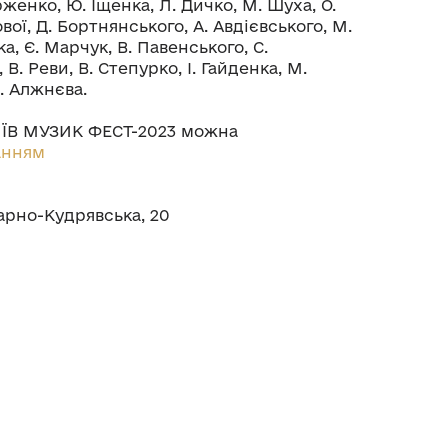
женко, Ю. Іщенка, Л. Дичко, М. Шуха, О.
ової, Д. Бортнянського, А. Авдієвського, М.
, Є. Марчук, В. Павенського, С.
В. Реви, В. Степурко, І. Гайденка, М.
. Алжнєва.
ЇВ МУЗИК ФЕСТ-2023 можна
анням
арно-Кудрявська, 20