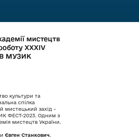
кадемії мистецтв
 роботу XXХІV
ЇВ МУЗИК
тво культури та
нальна спілка
й мистецький захід -
К ФЕСТ-2023. Одним з
емія мистецтв України.
ни
Євген Станкович
.