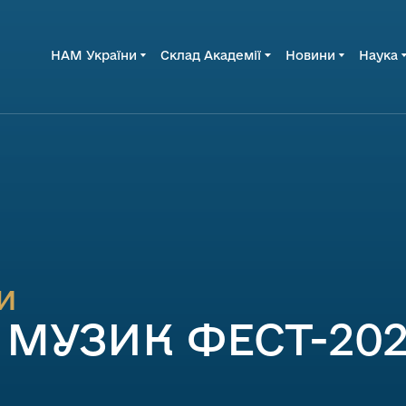
НАМ України
Склад Академії
Новини
Наука
и
 МУЗИК ФЕСТ-20