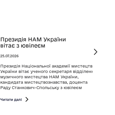
Президія НАМ України
Рет
вітає з ювілеєм
Бук
25.07.2026
24.07.
Президія Національної академії мистецтв
У меж
України вітає ученого секретаря відділення
кіноф
музичного мистецтва НАМ України,
серпн
кандидата мистецтвознавства, доцента
ретро
Раду Станкович-Спольську з ювілеєм
коре
Націо
Шевче
Читати далі
Сергі