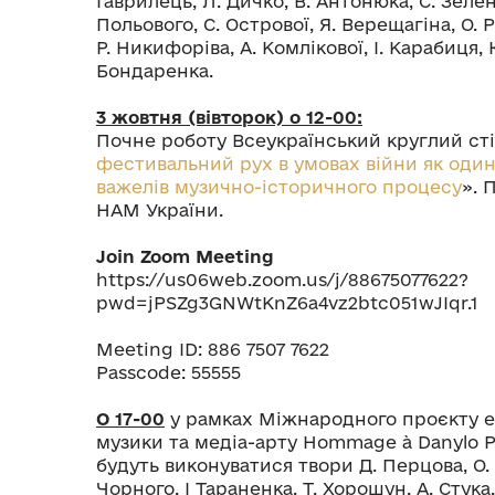
Гаврилець, Л. Дичко, В. Антонюка, С. Зелен
Польового, С. Острової, Я. Верещагіна, О. 
Р. Никифоріва, А. Комлікової, І. Карабиця, 
Бондаренка.
3 жовтня (вівторок) о 12-00:
Почне роботу Всеукраїнський круглий сті
фестивальний рух в умовах війни як один
важелів музично-історичного процесу
». 
НАМ України.
Join Zoom Meeting
https://us06web.zoom.us/j/88675077622?
pwd=jPSZg3GNWtKnZ6a4vz2btc051wJIqr.1
Meeting ID: 886 7507 7622
Passcode: 55555
О 17-00
у рамках Міжнародного проєкту е
музики та медіа-арту Hommage à Danylo Pe
будуть виконуватися твори Д. Перцова, О. 
Чорного, І Тараненка, Т. Хорошун, А. Стука,