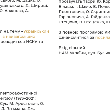
ського, М. Дацка, О.
прозвучать твори Ю. Кор
Рудянського, Д. Щириці,
Білаша, І. Шамо, В. Поль
Ю. Алжнєва, А.
Леонтовича, О. Скрипника
Горюновича, А. Гайденка, 
Стецюна, В. Стеценка, Ю
л на тему «
Український
З повною програмою КИ
 із найвагоміших
ознайомитися за
посил
Проводиться НСКУ та
Вхід вільний
НАМ України, вул. Бульв
лектроакустичної
rtsov (1973–2021)
Сук, М. Арестович, О.
 Д. Гетьмана, Дж.