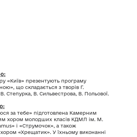
00:
ру «Київ» презентують програму
ою», що складається з творів Г.
 В. Степурка, В. Сильвестрова, В. Польової.
0:
юся за тебе» підготовлена Камерним
им хором молодших класів КДМЛ ім. М.
mus» і «Струмочок», а також
хором «Хрещатик». У їхньому виконанні