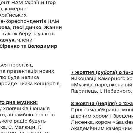
ндент НАМ України
Ігор
а, камерно-
країнських
нів-кореспондентів НАМ
кова
,
Лесі Дичко
,
Жанни
і також беруть участь
Савчук
, члени-
Сіренко
та
Володимир
ься перегляд
та презентація нових
7 жовтня (субота) о 16-
лю буде Велика
Виконавці Камерного хо
пройде низка концертів,
«Музика, народжена війн
Гаврилець, І. Небесного,
го дня музики:
8 жовтня (неділя) о 12-3
 хлопчиків і юнаків
Програма «Україно, мол
го, ансамблю солістів
дівочим хором і Зведен
ького радіо будуть
Лисенка, хором «Gaudea
ка, С. Малюци, Г.
Академічним камерним 