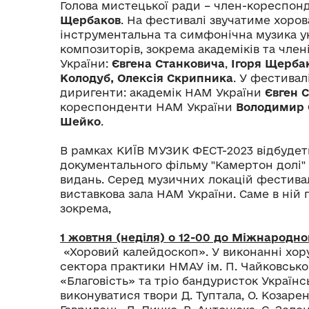
Голова мистецької ради – член-кореспо
Щербаков
. На фестивалі звучатиме хоров
інструментальна та симфонічна музика у
композиторів, зокрема академіків та чле
України:
Євгена Станковича
,
Ігоря Щерба
Колодуб,
Олексія Скрипника
. У фестивал
диригенти: академік НАМ України
Євген 
кореспонденти НАМ України
Володимир 
Шейко
.
В рамках КИЇВ МУЗИК ФЕСТ-2023 відбудет
документального фільму "Камертон долі" 
видань. Серед музичних локацій фестива
виставкова зала НАМ України. Саме в ній 
зокрема,
1 жовтня (неділя) о 12-00 до Міжнародно
«Хоровий калейдоскоп». У виконанні хору
сектора практики НМАУ ім. П. Чайковсько
«Благовість» та тріо бандуристок Українс
виконуватися твори Д. Туптала, О. Козарен