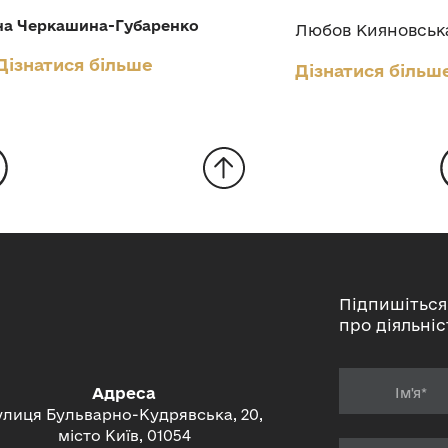
а Черкашина-Губаренко
Любов Кияновськ
Дізнатися більше
Дізнатися більш
Підпишіться
про діяльніс
Адреса
улиця Бульварно-Кудрявська, 20,
місто Київ, 01054