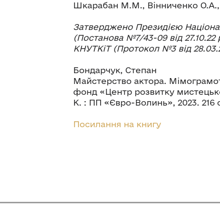
Шкарабан М.М., Вінниченко О.А.,
Затверджено Президією Націонал
(Постанова №7/43-09 від 27.10.22
КНУТКіТ (Протокол №3 від 28.03.2
Бондарчук, Степан
Майстерство актора. Мімограмот
фонд «Центр розвитку мистецько
К. : ПП «Євро-Волинь», 2023. 216 ст
Посилання на книгу