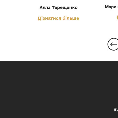
Марин
Алла Терещенко
Дізнатися більше
в