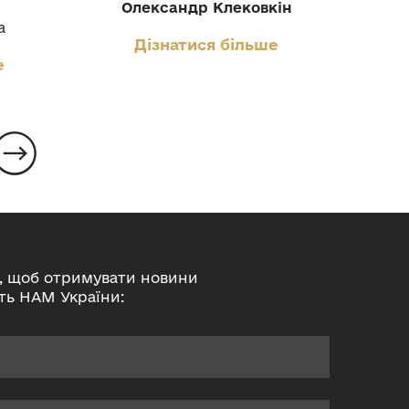
Олександр Клековкін
О
а
Дізнатися більше
е
, щоб отримувати новини
ть НАМ України: