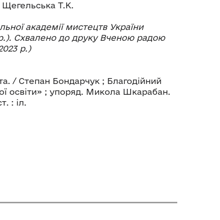
 Щегельська Т.К.
ьної академії мистецтв України
 р.). Схвалено до друку Вченою радою
023 р.)
а. / Степан Бондарчук ; Благодійний
ї освіти» ; упоряд. Микола Шкарабан.
. : іл.