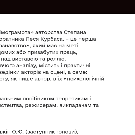
імограмота» авторства Степана
 соратника Леся Курбаса, – це перша
ознавство», який має на меті
домих або призабутих праць,
 над виставою та роллю.
чого аналізу, містить і практичні
дінки акторів на сцені, а саме:
у, як пише автор, в їх «психологічній
чальним посібником теоретикам і
истецтва, режисерам, викладачам та
овкін О.Ю. (заступник голови),