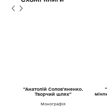
"Анатолій Солов'яненко.
Творчий шлях"
мінл
Монографія