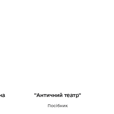
на
"Античний театр"
"Сакр
Посібник