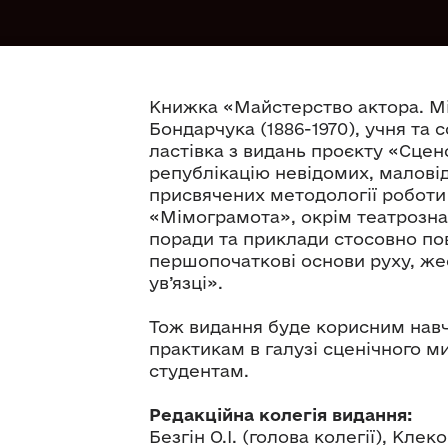
Книжка «Майстерство актора. М
Бондарчука (1886-1970), учня та
ластівка з видань проєкту «Сцен
републікацію невідомих, малові
присвячених методології роботи
«Мімограмота», окрім театрознав
поради та приклади стосовно пове
першопочаткові основи руху, жест
ув’язці».
Тож видання буде корисним нав
практикам в галузі сценічного м
студентам.
Редакційна колегія видання:
Безгін О.І. (голова колегії), Клек