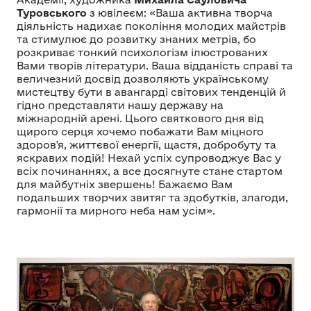
Туровського
з ювілеєм: «Ваша активна творча
діяльність надихає покоління молодих майстрів
та стимулює до розвитку знаних метрів, бо
розкриває тонкий психологізм ілюстрованих
Вами творів літератури. Ваша відданість справі та
величезний досвід дозволяють українському
мистецтву бути в авангарді світових тенденцій й
гідно представляти нашу державу на
міжнародній арені. Цього святкового дня від
щирого серця хочемо побажати Вам міцного
здоров'я, життєвої енергії, щастя, добробуту та
яскравих подій! Нехай успіх супроводжує Вас у
всіх починаннях, а все досягнуте стане стартом
для майбутніх звершень! Бажаємо Вам
подальших творчих звитяг та здобутків, злагоди,
гармонії та мирного неба нам усім».