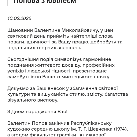
Попова з ювілеєм
10.02.2026
Шановний Валентине Миколайовичу, у цей
святковий день прийміть найтепліші слова
поваги, вдячності за Вашу працю, добробуту та
подальших творчих звершень.
Сьогоднішня подія символізує гармонійне
поєднання життєвого досвіду, професійних
успіхів і людської гідності, презентоване
самобутністю Вашого мистецького шляху.
Дякуємо за Ваш внесок у збагачення світової
культури та вишуканість стилю, змісту, багатства
візуального вислову.
З Днем народження Вас!
Валентин Попов закінчив Республіканську
художню середню школу ім. Т. Г. Шевченка (1974),
а згодом факультет графіки і книжкової