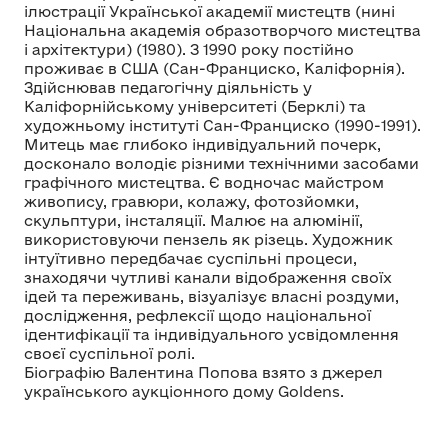
ілюстрації Української академії мистецтв (нині
Національна академія образотворчого мистецтва
і архітектури) (1980). З 1990 року постійно
проживає в США (Сан-Франциско, Каліфорнія).
Здійснював педагогічну діяльність у
Каліфорнійському університеті (Берклі) та
художньому інституті Сан-Франциско (1990-1991).
Митець має глибоко індивідуальний почерк,
досконало володіє різними технічними засобами
графічного мистецтва. Є водночас майстром
живопису, гравюри, колажу, фотозйомки,
скульптури, інсталяції. Малює на алюмінії,
використовуючи пензель як різець. Художник
інтуїтивно передбачає суспільні процеси,
знаходячи чутливі канали відображення своїх
ідей та переживань, візуалізує власні роздуми,
дослідження, рефлексії щодо національної
ідентифікації та індивідуального усвідомлення
своєї суспільної ролі.
Біографію Валентина Попова взято з джерел
українського аукціонного дому Goldens.