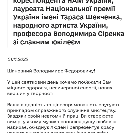
кореспондента НАМ України,
лауреата Національної премії
України імені Тараса Шевченка,
народного артиста України,
професора Володимира Сіренка
зі славним ювілеєм
01.11.2025
Шановний Володимире Федоровичу!
У цей святковий день хочемо побажати Вам
міцного здоров'я, невичерпної енергії, нових
вершин у творчості.
Ваша відданість та цілеспрямованість слугують
прикладом справжнього служіння мистецтву.
Завдяки своїй невтомній праці Ви створюєте
вимір, у якому музика сповнює душу любов’ю,
надихає, об’єднує людей і репрезентує красу
нашого внутрішнього та зовнішнього світу.