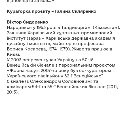
відповідати за все…»
Кураторка проєкту – Галина Скляренко
Віктор Сидоренко
Народився у 1953 році в Талдикоргані (Казахстан).
Закінчив Харківський художньо-промисловий
інститут (зараз – Харківська державна академія
дизайну і мистецтв, майстерня професора
Бориса Косарєва, 1974–1979). Живе та працює в
Києві.
У 2003 репрезентував Україну на 50-ій
Венеційській бієнале з персональним проєктом
«Жорна часу». 2007-го року був со-куратором
Українського павільйону 52-ї Венеційської
бієнале (з Олександром Соловйовим) та
комісаром 54-ї та 55-ї Венеційських бієнале (2011,
2013).