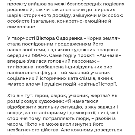
проєкту вийшов за межі безпосередніх подієвих
рефлексій, так чи так апелюючи до широких
шарів історичного досвіду, змішуючи між собою
особисте і загальне, конкретно-емоційне й
символічне.
У творчості
Віктора Сидоренка
«Чорна земля»
стала послідовним продовженням його
наскрізної теми, над якою художник працює з
середини 1990-х. Саме тоді у проєкті «Амнезія»
вперше з’явився головний персонаж –
типізована, позбавлена індивідуальних рис
напівоголена фігура: той масовий учасник
соціальних й історичних катаклізмів, який є
«матеріалом» і рушієм подій новітньої історії.
Хто він тут: герой, свідок, учасник, жертва? Як
розмірковує художник: «Я намагаюся
відобразити загальну ситуацію, в яку завжди і
всюди, за тоталітаризму і демократії, нині, як і
сторіччя тому, потрапляють люди, – двобій із
часом. Ніхто не може вислизнути з його
незбагненого дійства. Але кожному доведеться