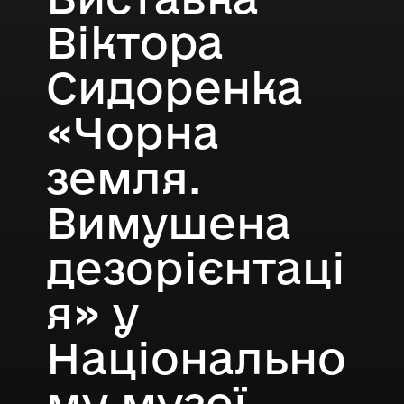
Віктора
Сидоренка
«Чорна
земля.
Вимушена
дезорієнтаці
я» у
Національно
му музеї