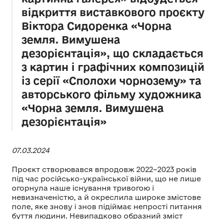
відкриття виставкового проєкту
Віктора Сидоренка «Чорна
земля. Вимушена
дезорієнтація», що складається
з картин і графічних композицій
із серії «Сполохи чорнозему» та
авторського фільму художника
«Чорна земля. Вимушена
дезорієнтація»
07.03.2024
Проєкт створювався впродовж 2022–2023 років
під час російсько-української війни, що не лише
огорнула наше існування тривогою і
невизначеністю, а й окреслила широке змістове
поле, яке знову і знов підіймає непрості питання
буття людини. Невипадково образний зміст