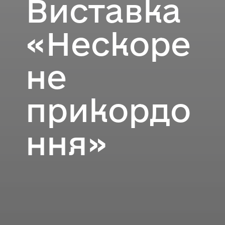
Виставка
«Нескоре
не
прикордо
ння»