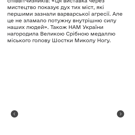
співвітчизників: «Ця виставка через
мистецтво показує дух тих міст, які
першими зазнали варварської агресії. Але
це не зламало потужну внутрішню силу
наших людей». Також НАМ України
нагородила Великою Срібною медаллю
міського голову Шостки Миколу Ногу.