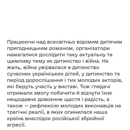
Працюючи над всесвітньо відомим дитячим
пригодницьким романом, організатори
намагалися дослідити таку актуальну та
щемливу тему як дитинство і війна. На
жаль, війна увірвалася в дитинство
сучасних українських дітей, у дитинство та
період дорослішання і тих молодих акторів,
які беруть участь у виставі. Тож глядачі
отримали змогу побачити й відчути їхнє
нещодавнє довоєнне щастя і радість, а
також — рефлексію молодих виконавців на
трагічні реалії, в яких опинилася наша
країна внаслідок російської збройної
агресії.