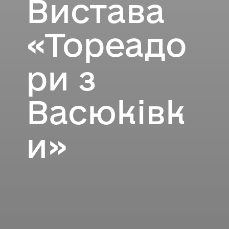
Вистава
«Тореадо
ри з
Васюківк
и»