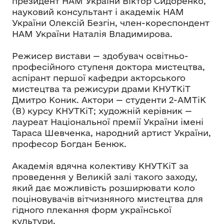
президент НАМ України Віктор Сидоренко,
науковий консультант і академік НАМ
України Олексій Безгін, член-кореспондент
НАМ України Наталія Владимирова.
Режисер вистави — здобувач освітньо-
професійного ступеня доктора мистецтва,
аспірант першої кафедри акторського
мистецтва та режисури драми КНУТКіТ
Дмитро Коник. Актори — студенти 2-АМТіК
(В) курсу КНУТКіТ; художній керівник —
лауреат Національної премії України імені
Тараса Шевченка, народний артист України,
професор Богдан Бенюк.
Академія вдячна колективу КНУТКіТ за
проведення у Великій залі такого заходу,
який дає можливість розширювати коло
поціновувачів вітчизняного мистецтва для
гідного плекання форм української
культури.