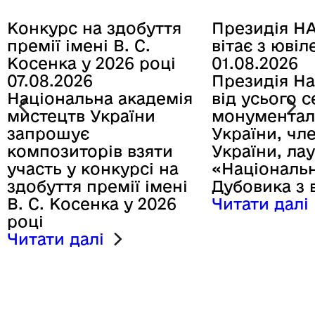
Конкурс на здобуття
Президія Н
премії імені В. С.
вітає з ювіл
Косенка у 2026 році
01.08.2026
07.08.2026
Президія На
Національна академія
від усього 
мистецтв України
монументалі
запрошує
України, чл
композиторів взяти
України, ла
участь у конкурсі на
«Національн
здобуття премії імені
Дубовика з
В. С. Косенка у 2026
Читати далі
році
Читати далі