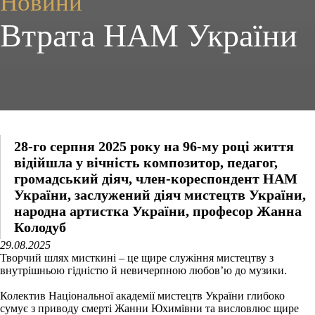
Новини
Втрата НАМ України
28-го серпня 2025 року на 96-му році життя
відійшла у вічність композитор, педагог,
громадський діяч, член-кореспондент НАМ
України, заслужений діяч мистецтв України,
народна артистка України, професор Жанна
Колодуб
29.08.2025
Творчий шлях мисткині – це щире служіння мистецтву з
внутрішньою гідністю й невичерпною любов’ю до музики.
Колектив Національної академії мистецтв України глибоко
сумує з приводу смерті Жанни Юхимівни та висловлює щире