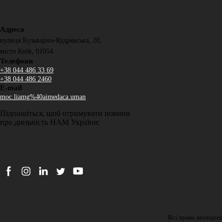
Адреса
вулиця Бульварно-Кудрявська, 20,
місто Київ, 01054
Телефони
+38 044 486 33 69
+38 044 486 2460
E-mail
moc.liamg%40aimedaca.uman
Підпишіться, щоб отримувати новини
про діяльність НАМ України:
Підписатися
Всі права захищені