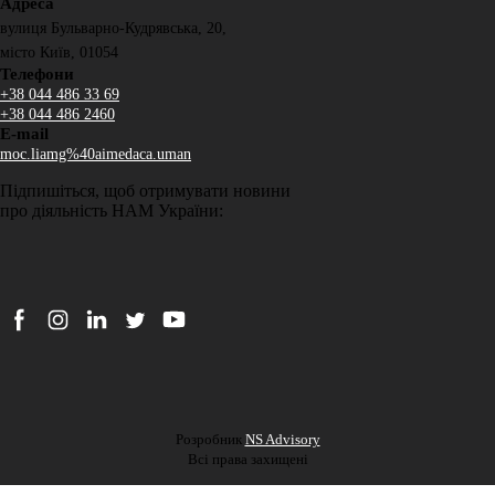
Адреса
вулиця Бульварно-Кудрявська, 20,
місто Київ, 01054
Телефони
+38 044 486 33 69
+38 044 486 2460
E-mail
moc.liamg%40aimedaca.uman
Підпишіться, щоб отримувати новини
про діяльність НАМ України:
Підписатися
Розробник
NS Advisory
Всі права захищені