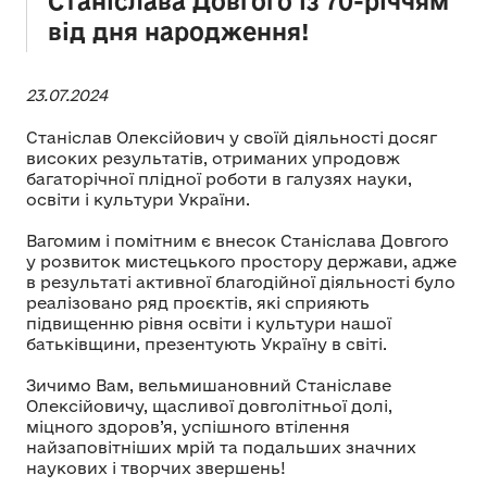
Станіслава Довгого із 70-річчям
від дня народження!
23.07.2024
Станіслав Олексійович у своїй діяльності досяг
високих результатів, отриманих упродовж
багаторічної плідної роботи в галузях науки,
освіти і культури України.
Вагомим і помітним є внесок Станіслава Довгого
у розвиток мистецького простору держави, адже
в результаті активної благодійної діяльності було
реалізовано ряд проєктів, які сприяють
підвищенню рівня освіти і культури нашої
батьківщини, презентують Україну в світі.
Зичимо Вам, вельмишановний Станіславе
Олексійовичу, щасливої довголітньої долі,
міцного здоров’я, успішного втілення
найзаповітніших мрій та подальших значних
наукових і творчих звершень!