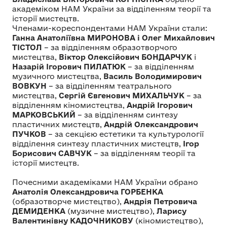
академіком НАМ України за відділенням теорії та
історії мистецтв.
Членами-кореспондентами НАМ України стали:
Ганна Анатоліївна МИРОНОВА і Олег Михайлович
ТІСТОЛ
– за відділенням образотворчого
мистецтва,
Віктор Олексійович БОНДАРЧУК
і
Назарій Ігорович ПИЛАТЮК
– за відділенням
музичного мистецтва,
Василь Володимирович
ВОВКУН
– за відділенням театрального
мистецтва,
Сергій Євгенович МИХАЛЬЧУК
– за
відділенням кіномистецтва,
Андрій Ігорович
МАРКОВСЬКИЙ
– за відділенням синтезу
пластичних мистецтв,
Андрій Олександрович
ПУЧКОВ
– за секцією естетики та культурології
відділення синтезу пластичних мистецтв,
Ігор
Борисович САВЧУК
– за відділенням теорії та
історії мистецтв.
Почесними академіками НАМ України обрано
Анатолія Олександровича ГОРБЕНКА
(образотворче мистецтво),
Андрія Петровича
ДЕМИДЕНКА
(музичне мистецтво),
Ларису
Валентинівну КАДОЧНИКОВУ
(кіномистецтво),