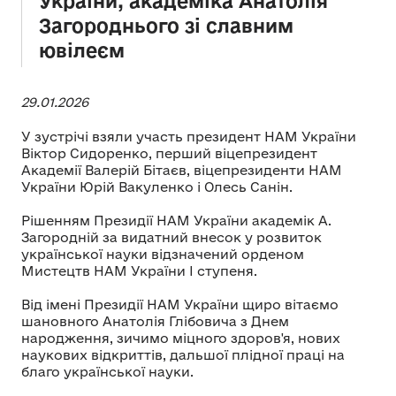
України, академіка Анатолія
Загороднього зі славним
ювілеєм
29.01.2026
У зустрічі взяли участь президент НАМ України
Віктор Сидоренко, перший віцепрезидент
Академії Валерій Бітаєв, віцепрезиденти НАМ
України Юрій Вакуленко і Олесь Санін.
Рішенням Президії НАМ України академік А.
Загородній за видатний внесок у розвиток
української науки відзначений орденом
Мистецтв НАМ України І ступеня.
Від імені Президії НАМ України щиро вітаємо
шановного Анатолія Глібовича з Днем
народження, зичимо міцного здоров'я, нових
наукових відкриттів, дальшої плідної праці на
благо української науки.