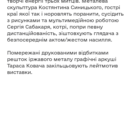
творчі енергії трьох митців. Металева
скульптура Костянтина Синицького, гострі
краї якої так і норовлять поранити, сусідить
з рисунками та мультимедійною роботою
Сергія Сабакаря, котрі, попри певну
дистанційованість, зіштовхують глядача з
безпосереднім актом/жестом насилля.
Помережані друкованими відбитками
решток іржавого металу графічні аркуші
Тараса Ковача закільцьовують лейтмотив
виставки.