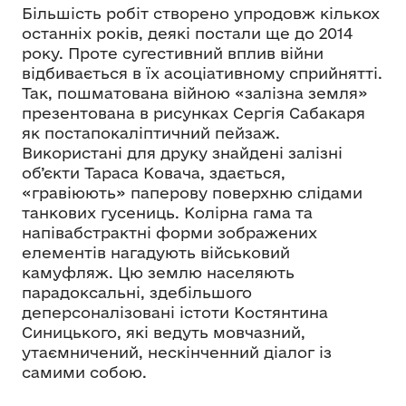
Більшість робіт створено упродовж кількох
останніх років, деякі постали ще до 2014
року. Проте сугестивний вплив війни
відбивається в їх асоціативному сприйнятті.
Так, пошматована війною «залізна земля»
презентована в рисунках Сергія Сабакаря
як постапокаліптичний пейзаж.
Використані для друку знайдені залізні
об’єкти Тараса Ковача, здається,
«гравіюють» паперову поверхню слідами
танкових гусениць. Колірна гама та
напівабстрактні форми зображених
елементів нагадують військовий
камуфляж. Цю землю населяють
парадоксальні, здебільшого
деперсоналізовані істоти Костянтина
Синицького, які ведуть мовчазний,
утаємничений, нескінченний діалог із
самими собою.