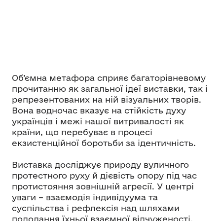
Об’ємна метафора сприяє багаторівневому
прочитанню як загальної ідеї виставки, так і
репрезентованих на ній візуальних творів.
Вона водночас вказує на стійкість духу
українців і межі нашої витривалості як
країни, що перебуває в процесі
екзистенційної боротьби за ідентичність.
Виставка досліджує природу вуличного
протестного руху й дієвість опору під час
протистояння зовнішній агресії. У центрі
уваги – взаємодія індивідуума та
суспільства і рефлексія над шляхами
подолання їхньої взаємної відчуженості.