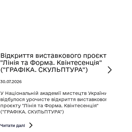
Відкриття виставкового проєкту
Пре
"Лінія та Форма. Квінтесенція"
віта
("ГРАФІКА. СКУЛЬПТУРА")
25.07.
30.07.2026
Прези
Украї
У Національній академії мистецтв України
музи
відбулося урочисте відкриття виставкового
канд
проєкту "Лінія та Форма. Квінтесенція"
Раду 
("ГРАФІКА. СКУЛЬПТУРА")
Читати
Читати далі