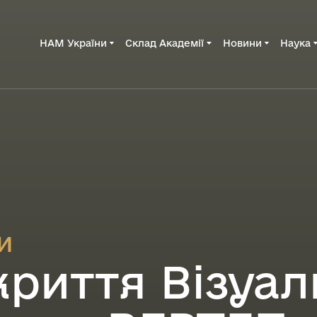
НАМ України
Склад Академії
Новини
Наука
и
криття Візуал