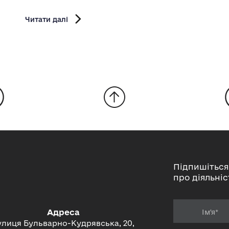
Читати далі
Підпишіться
про діяльніс
Адреса
улиця Бульварно-Кудрявська, 20,