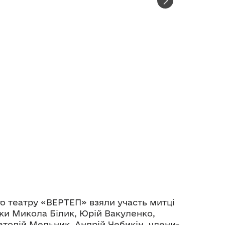
го театру «ВЕРТЕП» взяли участь митці
ки Микола Білик, Юрій Вакуленко,
атолій Мельник, Андрій Чебикін, члени-