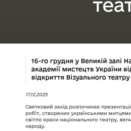
теа
16-го грудня у Великій залі 
академії мистецтв України в
відкриття Візуального театр
17.12.2025
Святковий захід розпочинає презентаці
робіт, створених українськими митцями
світло краси національного театру, вел
народу.