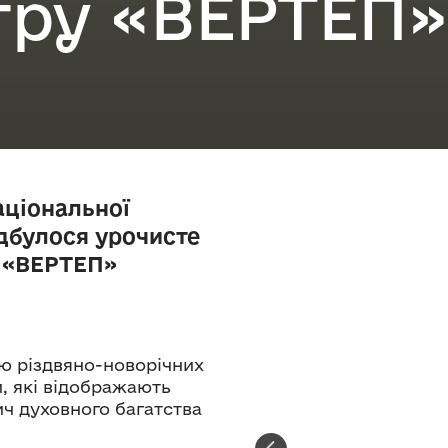
тру «ВЕРТЕП»
Національної
ідбулося урочисте
у «ВЕРТЕП»
ю різдвяно-новорічних
, які відображають
ич духовного багатства