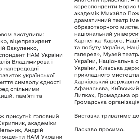
кореспонденти Борис К
академік Михайло Пож
драматичний театр іме
образотворчого мистецт
національний університе
овом виступили:
Карпенка-Карого, Наці
ко, віцепрезидент
та побуту України, На
ій Вакуленко,
галерея», Музей театр
еспондент НАМ України
України, Національна 
алія Владимирова і
України, Київська дер
в напередодні
прикладного мистецтва
озвиток української
Харківський державний
криття символу єдності
Афанасьєва, Київський
ред спільними
Липках, Громадська ор
цій, пам’яті та
Громадська організаці
Виставка триватиме до 
ож присутні: головний
Скрипник, академіки
Ласкаво просимо.
Мельник, Андрій
спонденти НАМ України