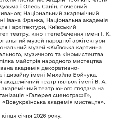
узьма і Олесь Санін, почесний
иванов; Національний академічний
ні Івана Франка, Національна академія
в і архітектури, Київський
т театру, кіно і телебачення імені І. К.
ональний музей народної архітектури
ціональний музей «Київська картинна
ального, музичного та кіномистецтва
спілка майстрів народного мистецтва
жавна академія декоративно-
 і дизайну імені Михайла Бойчука,
 академічний театр ляльок імені В. А.
 академічний театр юного глядача на
ганізація «Галерея сценографії»,
я «Всеукраїнська академія мистецтв».
кінця січня 2026 року.