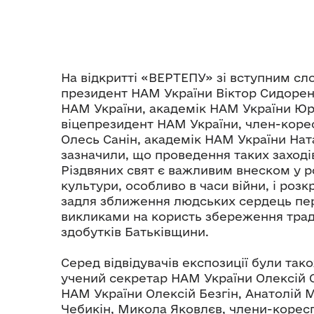
На відкритті «ВЕРТЕПУ» зі вступним сл
президент НАМ України Віктор Сидорен
НАМ України, академік НАМ України Юр
віцепрезидент НАМ України, член-кор
Олесь Санін, академік НАМ України Нат
зазначили, що проведення таких заході
Різдвяних свят є важливим внеском у р
культури, особливо в часи війни, і роз
задля зближення людських сердець пе
викликами на користь збереження тради
здобутків Батьківщини.
Серед відвідувачів експозиції були так
учений секретар НАМ України Олексій 
НАМ України Олексій Безгін, Анатолій 
Чебикін, Микола Яковлєв, члени-коре