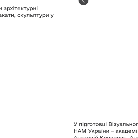
 архітектурні
акати, скульптури у
У підготовці Візуально
НАМ України – академі
Анатолій Криволап, Ан