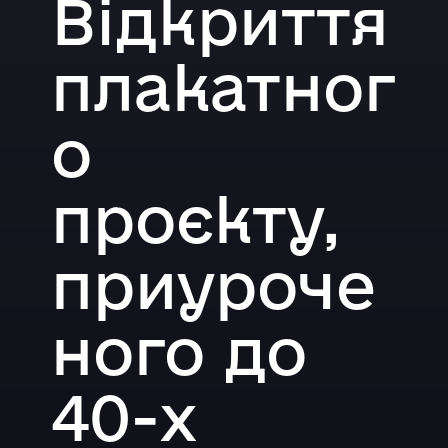
Відкриття
плакатног
о
проєкту,
приуроче
ного до
40-х