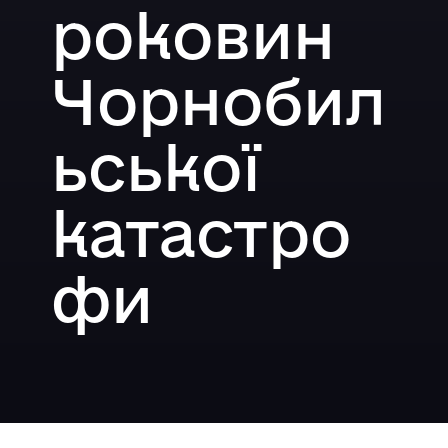
роковин
Чорнобил
ьської
катастро
фи