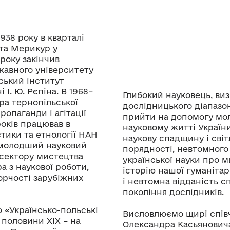
38 року в кварталі
та Мерикур у
року закінчив
жавного університету
дський інститут
 І. Ю. Рєпіна. В 1968–
Глибокий науковець, ви
ра тернопільської
дослідницького діапазон
ропаганди і агітації
прийти на допомогу мол
оків працював в
науковому житті Україн
тики та етнології НАН
наукову спадщину і світ
, молодший науковий
порядності, невтомного
 сектору мистецтва
української науки про м
а з наукової роботи,
історію нашої гуманітар
ворчості зарубіжних
і невтомна відданість с
покоління дослідників.
ю «Українсько-польські
Висловлюємо щирі співч
 половини ХІХ – на
Олександра Касьяновича 