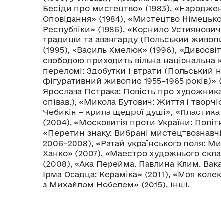
Бесіди про мистецтво» (1983), «Народженн
Оповідання» (1984), «Мистецтво Німецьк
Республіки» (1986), «Корнило Устиянович: 
традицій та авангарду (Польський живоп
(1995), «Василь Хмелюк» (1996), «Дивосві
свободою приходить вільна національна к
переломі: Здобутки і втрати (Польський 
фігуративний живопис 1955–1965 років)» (1
Ярослава Пстрака: Повість про художника (
співав.), «Микола Бутович: Життя і творчі
Чебикін – крила щедрої душі», «Пластик
(2004), «Московитія проти України: Політи
«Перетин знаку: Вибрані мистецтвознавчі 
2006–2008), «Ратай українського поля: М
Ханко» (2007), «Маестро художнього скл
(2008), «Ака Перейма. Павлина Клим. Ва
Ірма Осадца: Кераміка» (2011), «Моя колек
з Михайлом Нобелем» (2015), інші.