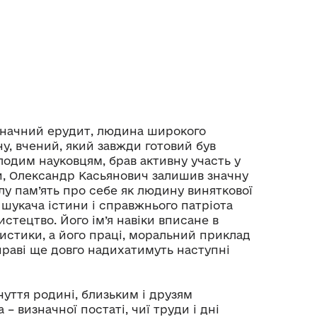
значний ерудит, людина широкого
у, вчений, який завжди готовий був
одим науковцям, брав активну участь у
и, Олександр Касьянович залишив значну
лу пам’ять про себе як людину виняткової
 шукача істини і справжнього патріота
истецтво. Його ім’я навіки вписане в
истики, а його праці, моральний приклад
праві ще довго надихатимуть наступні
уття родині, близьким і друзям
– визначної постаті, чиї труди і дні