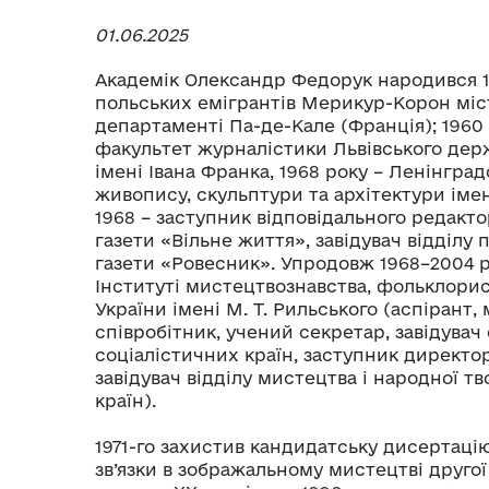
01.06.2025
Академік Олександр Федорук народився 19
польських емігрантів Мерикур-Корон міс
департаменті Па-де-Кале (Франція); 1960 
факультет журналістики Львівського дер
імені Івана Франка, 1968 року – Ленінгра
живопису, скульптури та архітектури імені
1968 – заступник відповідального редакто
газети «Вільне життя», завідувач відділу п
газети «Ровесник». Упродовж 1968–2004 р
Інституті мистецтвознавства, фольклорис
України імені М. Т. Рильського (аспірант
співробітник, учений секретар, завідувач
соціалістичних країн, заступник директор
завідувач відділу мистецтва і народної т
країн).
1971-го захистив кандидатську дисертаці
зв’язки в зображальному мистецтві другої