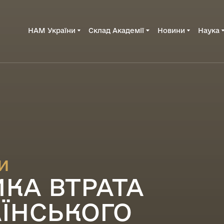
НАМ України
Склад Академії
Новини
Наука
и
КА ВТРАТА
АЇНСЬКОГО