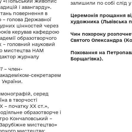
ьку «Польський живопис
залишили по собі слід 
адицій і авангарду».
питань повернення в
Церемонія прощання від
о – голова Державної
художника (Львівська п
урних цінностей через
років керував кафедрою
Чин похорону розпочнет
кадемії образотворчого
Святого Олександра (Кос
ах – головний науковий
го мистецтва НАМ
Поховання на Петропав
едактор журналу
Борщагівка).
7 – член-
 академіком-секретарем
 України.
і монографій, серед
їна в творчості
 – початку XX ст.»,
одіяльне образотворче і
тро Кончаловський –
«Зарубіжне мистецтво»
ворчого мистецтва: