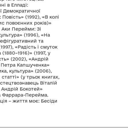
і в Елладі:
ої Демократичної
Повість» (1992), «В колі
ис повоєнних років)»
т Аки Перейми: Зі
ультура» (1996), «На
нефігуративний та
997), «Радість і смуток
1880–1916)» (1997, у
сть» (2002), «Андрій
а Петра Капшученка»
ка, культура» (2006),
статті» (у трьох книгах,
истецтвознавець Віталій
а Андрій Бокотей»
ка Фаррара-Перейма.
ція – життя моє: Бесіди