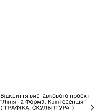
Відкриття виставкового проєкту
Пре
"Лінія та Форма. Квінтесенція"
віта
("ГРАФІКА. СКУЛЬПТУРА")