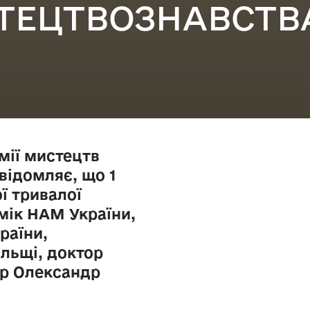
ТЕЦТВОЗНАВСТВ
мії мистецтв
відомляє, що 1
ої тривалої
мік НАМ України,
раїни,
льщі, доктор
ор Олександр