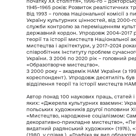
початку ХХ століття», 1996-го – докторс
1945–1965 років: Розвиток реалістичних тр
Від 1993 – голова Національної комісії з 
Україну культурних цінностей, від 2000-г
служби контролю за переміщенням культ
державний кордон. Упродовж 2004–2017 
теорії та історії мистецтв Національної а
мистецтва і архітектури, у 2017–2024 рок
співробітник Інституту проблем сучасно
України. З 2006 по 2020 рік – головний р
«Образотворче мистецтво».
З 2000 року – академік НАМ України (з 199
кореспондент). Упродовж десятиліть був
відділення теорії та історії мистецтв НАМ
Автор понад 100 наукових праць, статей 
яких: «Джерела культурних взаємин: Укра
польських художників другої половини XIX
«Мистецтво, народжене соціалізмом: Сам
декоративно-прикладне мистецтво», «Пе
видатний радянський художник» (1976), 
(1980, у співав.), «Графіка як вид образот