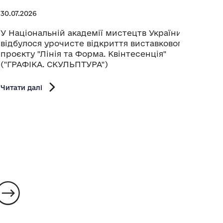
25.07.
30.07.2026
Прези
Украї
У Національній академії мистецтв України
музи
відбулося урочисте відкриття виставкового
канд
проєкту "Лінія та Форма. Квінтесенція"
Раду 
("ГРАФІКА. СКУЛЬПТУРА")
Читати
Читати далі