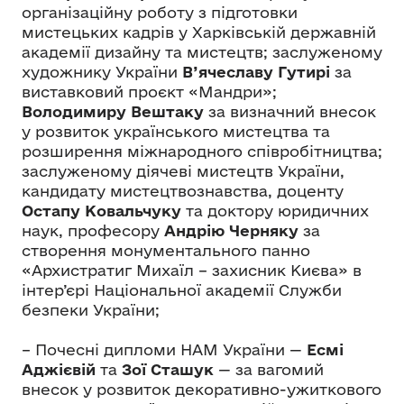
організаційну роботу з підготовки
мистецьких кадрів у Харківській державній
академії дизайну та мистецтв; заслуженому
художнику України
В’ячеславу Гутирі
за
виставковий проєкт «Мандри»;
Володимиру Вештаку
за визначний внесок
у розвиток українського мистецтва та
розширення міжнародного співробітництва;
заслуженому діячеві мистецтв України,
кандидату мистецтвознавства, доценту
Остапу Ковальчуку
та доктору юридичних
наук, професору
Андрію Черняку
за
створення монументального панно
«Архистратиг Михаїл – захисник Києва» в
інтер’єрі Національної академії Служби
безпеки України;
– Почесні дипломи НАМ України —
Есмі
Аджієвій
та
Зої Сташук
— за вагомий
внесок у розвиток декоративно-ужиткового