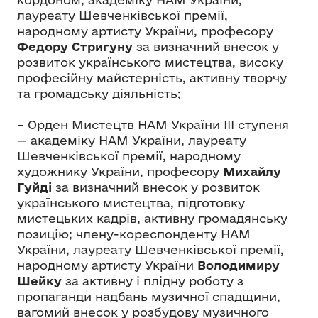
лауреату Шевченківської премії,
народному артисту України, професору
Федору Стригуну
за визначний внесок у
розвиток українського мистецтва, високу
професійну майстерність, активну творчу
та громадську діяльність;
– Орден Мистецтв НАМ України ІІІ ступеня
— академіку НАМ України, лауреату
Шевченківської премії, народному
художнику України, професору
Михайлу
Гуйді
за визначний внесок у розвиток
українського мистецтва, підготовку
мистецьких кадрів, активну громадянську
позицію; члену-кореспонденту НАМ
України, лауреату Шевченківської премії,
народному артисту України
Володимиру
Шейку
за активну і плідну роботу з
пропаганди надбань музичної спадщини,
вагомий внесок у розбудову музичного