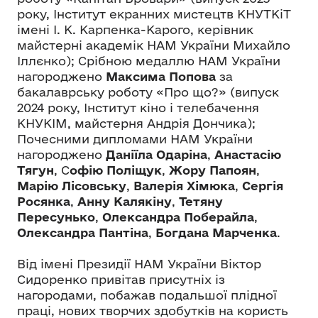
року, Інститут екранних мистецтв КНУТКіТ
імені І. К. Карпенка-Карого, керівник
майстерні академік НАМ України Михайло
Іллєнко); Срібною медаллю НАМ України
нагороджено
Максима Попова
за
бакалаврську роботу «Про що?» (випуск
2024 року, Інститут кіно і телебачення
КНУКІМ, майстерня Андрія Дончика);
Почесними дипломами НАМ України
нагороджено
Даніїла Одаріна
,
Анастасію
Тягун
, С
офію Поліщук
,
Жору Папоян
,
Марію Лісовську
,
Валерія Хімюка
,
Сергія
Росянка
,
Анну Калякіну
,
Тетяну
Пересунько
,
Олександра Поберайла
,
Олександра Пантіна
,
Богдана Марченка
.
Від імені Президії НАМ України Віктор
Сидоренко привітав присутніх із
нагородами, побажав подальшої плідної
праці, нових творчих здобутків на користь