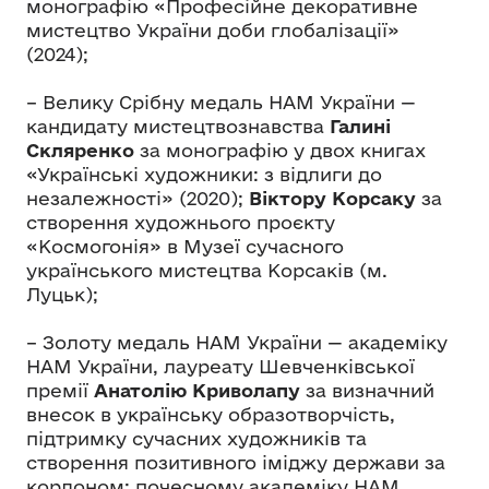
монографію «Професійне декоративне
мистецтво України доби глобалізації»
(2024);
– Велику Срібну медаль НАМ України —
кандидату мистецтвознавства
Галині
Скляренко
за монографію у двох книгах
«Українські художники: з відлиги до
незалежності» (2020);
Віктору Корсаку
за
створення художнього проєкту
«Космогонія» в Музеї сучасного
українського мистецтва Корсаків (м.
Луцьк);
– Золоту медаль НАМ України — академіку
НАМ України, лауреату Шевченківської
премії
Анатолію Криволапу
за визначний
внесок в українську образотворчість,
підтримку сучасних художників та
створення позитивного іміджу держави за
кордоном; почесному академіку НАМ