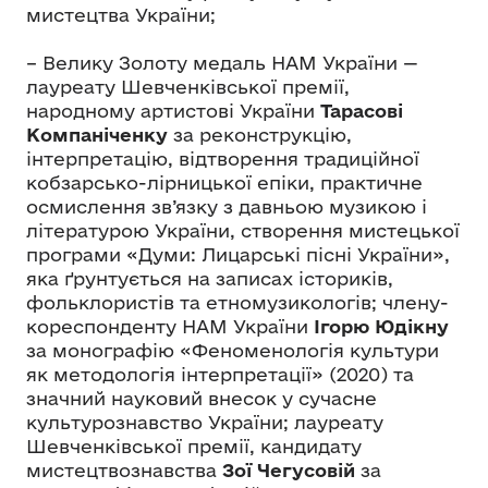
мистецтва України;
– Велику Золоту медаль НАМ України —
лауреату Шевченківської премії,
народному артистові України
Тарасові
Компаніченку
за реконструкцію,
інтерпретацію, відтворення традиційної
кобзарсько-лірницької епіки, практичне
осмислення зв’язку з давньою музикою і
літературою України, створення мистецької
програми «Думи: Лицарські пісні України»,
яка ґрунтується на записах істориків,
фольклористів та етномузикологів; члену-
кореспонденту НАМ України
Ігорю Юдікну
за монографію «Феноменологія культури
як методологія інтерпретації» (2020) та
значний науковий внесок у сучасне
культурознавство України; лауреату
Шевченківської премії, кандидату
мистецтвознавства
Зої Чегусовій
за