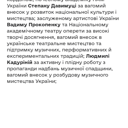
України
Степану Давимуці
за вагомий
внесок у розвиток національної культури і
мистецтва; заслуженому артистові України
Вадиму Прокопенку
та Національному
академічному театру оперети за високі
творчі досягнення, вагомий внесок в
українське театральне мистецтво та
підтримку музичних, перформативних й
експериментальних традицій;
Людмилі
Кадуріній
за активну і плідну роботу з
пропаганди надбань музичної спадщини,
вагомий внесок у розбудову музичного
мистецтва України;