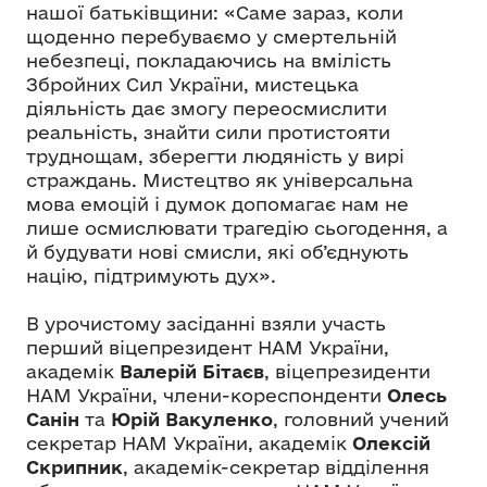
нашої батьківщини: «Саме зараз, коли
щоденно перебуваємо у смертельній
небезпеці, покладаючись на вмілість
Збройних Сил України, мистецька
діяльність дає змогу переосмислити
реальність, знайти сили протистояти
труднощам, зберегти людяність у вирі
страждань. Мистецтво як універсальна
мова емоцій і думок допомагає нам не
лише осмислювати трагедію сьогодення, а
й будувати нові смисли, які об’єднують
націю, підтримують дух».
В урочистому засіданні взяли участь
перший віцепрезидент НАМ України,
академік
Валерій Бітаєв
, віцепрезиденти
НАМ України, члени-кореспонденти
Олесь
Санін
та
Юрій Вакуленко
, головний учений
секретар НАМ України, академік
Олексій
Скрипник
, академік-секретар відділення