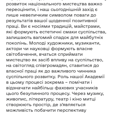
розвиток національного мистецтва важко
переоцінити, і наш сьогоднішній захід є
лише невеличким символом поваги до
результатів вашої щоденної позитивної
праці. Ви є носіями традицій, майстрами,
які формують естетичні смаки суспільства,
залишають вагомий спадок для майбутніх
поколінь. Молоді художники, музиканти,
актори чи науковці формують власне
світобачення, вчаться сприймати
мистецтво як засіб впливу на суспільство,
на світогляд співгромадян, ставитися до
власної праці як до важливого чинника
суспільного розвитку. Роль нашої Академії
в цьому процесі зокрема – помічати і
відзначати найбільш фахових учасників
цього безупинного процесу. Через музику,
живопис, літературу, театр і кіно митці
створюють простір, де з’являється
можливість побачити перспективу