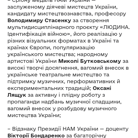
заслуженому діячеві мистецтв України,
кандидату мистецтвознавства, професору
Володимиру Стасенку
за створення
мультидисциплінарного проєкту «ЛЮДИНА.
Ідентифікація війною», його реалізацію у
різних візуальних форматах в Україні та
країнах Європи, популяризацію
українського мистецтва; народному
артистові України
Миколі Бутковському
за
високі творчі досягнення, вагомий внесок в
українське театральне мистецтво та
підтримку музичних, перформативних й
експериментальних традицій;
Оксані
Лящук
за активну і плідну роботу з
пропаганди надбань музичної спадщини,
вагомий внесок у розбудову музичного
мистецтва України;
– Відзнаку Президії НАМ України — доценту
Вікторії Бондаренко
за багаторічну