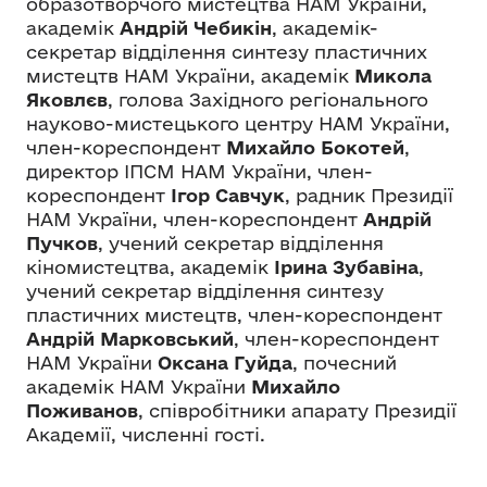
образотворчого мистецтва НАМ України,
академік
Андрій Чебикін
, академік-
секретар відділення синтезу пластичних
мистецтв НАМ України, академік
Микола
Яковлєв
, голова Західного регіонального
науково-мистецького центру НАМ України,
член-кореспондент
Михайло Бокотей
,
директор ІПСМ НАМ України, член-
кореспондент
Ігор Савчук
, радник Президії
НАМ України, член-кореспондент
Андрій
Пучков
, учений секретар відділення
кіномистецтва, академік
Ірина Зубавіна
,
учений секретар відділення синтезу
пластичних мистецтв, член-кореспондент
Андрій Марковський
, член-кореспондент
НАМ України
Оксана Гуйда
, почесний
академік НАМ України
Михайло
Поживанов
, співробітники апарату Президії
Академії, численні гості.