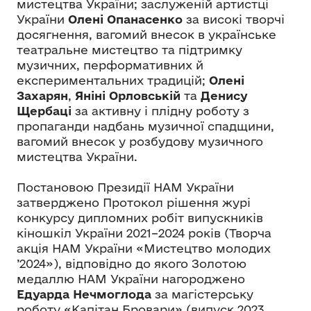
мистецтва України; заслуженій артистці
України
Олені Опанасенко
за високі творчі
досягнення, вагомий внесок в українське
театральне мистецтво та підтримку
музичних, перформативних й
експериментальних традицій;
Олені
Захарян
,
Яніні Орловській
та
Денису
Щербаці
за активну і плідну роботу з
пропаганди надбань музичної спадщини,
вагомий внесок у розбудову музичного
мистецтва України.
Постановою Президії НАМ України
затверджено Протокол рішення журі
конкурсу дипломних робіт випускників
кіношкіл України 2021–2024 років (Творча
акція НАМ України «Мистецтво молодих
’2024»), відповідно до якого Золотою
медаллю НАМ України нагороджено
Едуарда Нечмоглода
за магістерську
роботу «Капітан Бровари» (випуск 2023