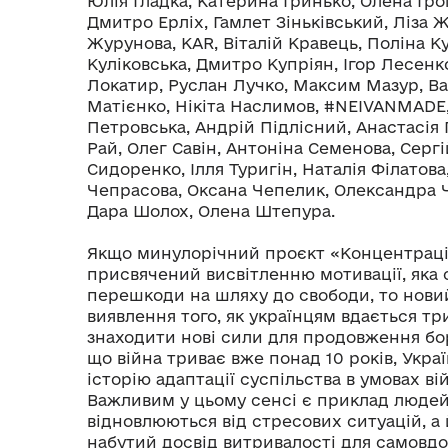
Юлія Гладка, Катерина Гринько, Олена Гро
Дмитро Ерліх, Гамлет Зіньківський, Ліза
Журунова, KAR, Віталій Кравець, Поліна К
Куліковська, Дмитро Купріян, Ігор Лесенк
Локатир, Руслан Лучко, Максим Мазур, Ва
Матієнко, Нікіта Наслимов, #NEIVANMADE,
Петровська, Андрій Підлісний, Анастасія
Рай, Олег Савін, Антоніна Семенова, Сергі
Сидоренко, Ілля Туригін, Наталія Філатова,
Чепрасова, Оксана Чепелик, Олександра Ч
Дара Шолох, Олена Штепура.
Якщо минулорічний проєкт «Концентрація
присвячений висвітленню мотивації, яка
перешкоди на шляху до свободи, то нови
виявлення того, як українцям вдається т
знаходити нові сили для продовження бо
що війна триває вже понад 10 років, Укр
історію адаптації суспільства в умовах ві
Важливим у цьому сенсі є приклад людей,
відновлюються від стресових ситуацій, а
набутий досвід витривалості для самовдо