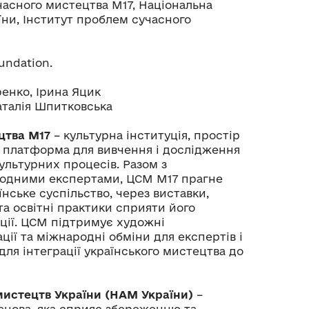
асного мистецтва M17, Національна
їни, Інститут проблем сучасного
undation.
енко, Ірина Яцик
аталія Шпитковська
цтва М17
– культурна інституція, простір
л, платформа для вивчення і дослідження
ультурних процесів. Разом з
родними експертами, ЦСМ М17 прагне
їнське суспільство, через виставки,
та освітні практики сприяти його
ції. ЦСМ підтримує художні
ії та міжнародні обміни для експертів і
для інтеграції українського мистецтва до
мистецтв України (НАМ України)
–
анова, яка сприяє збереженню та