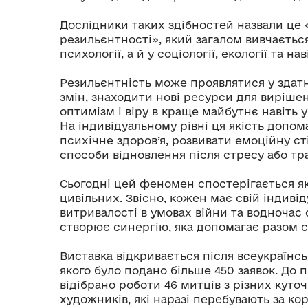
Дослідники таких здібностей назвали ц
резильєнтності», який загалом вивчаєтьс
психології, а й у соціології, екології та на
Резильєнтність може проявлятися у здатн
змін, знаходити нові ресурси для виріше
оптимізм і віру в краще майбутнє навіть 
На індивідуальному рівні ця якість допом
психічне здоров’я, розвивати емоційну ст
способи відновлення після стресу або тр
Сьогодні цей феномен спостерігається як у
цивільних. Звісно, кожен має свій індиві
витривалості в умовах війни та водночас
створює синергію, яка допомагає разом с
Виставка відкривається після всеукраїнсь
якого було подано більше 450 заявок. До 
відібрано роботи 46 митців з різних куточ
художників, які наразі перебувають за кор