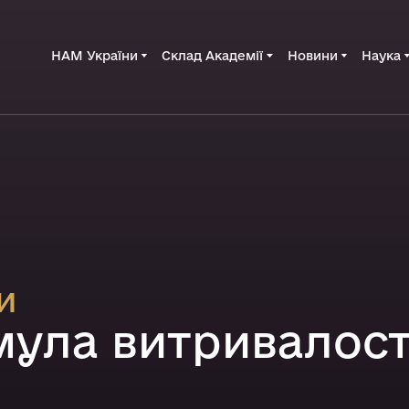
НАМ України
Склад Академії
Новини
Наука
и
ула витривалост