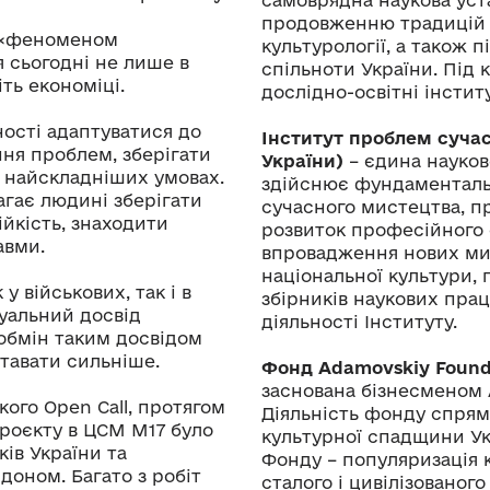
продовженню традицій в
е «феноменом
культурології, а також 
я сьогодні не лише в
спільноти України. Під
віть економіці.
дослідно-освітні інститу
ості адаптуватися до
Інститут проблем суча
ння проблем, зберігати
України)
– єдина науков
у найскладніших умовах.
здійснює фундаментальні
агає людині зберігати
сучасного мистецтва, пр
ійкість, знаходити
розвиток професійного 
авми.
впровадження нових мис
національної культури, 
 військових, так і в
збірників наукових прац
дуальний досвід
діяльності Інституту.
 обмін таким досвідом
тавати сильніше.
Фонд Adamovskiy Found
заснована бізнесменом 
кого Open Call, протягом
Діяльність фонду спрям
проєкту в ЦСМ М17 було
культурної спадщини Укр
ків України та
Фонду – популяризація 
доном. Багато з робіт
сталого і цивілізованог