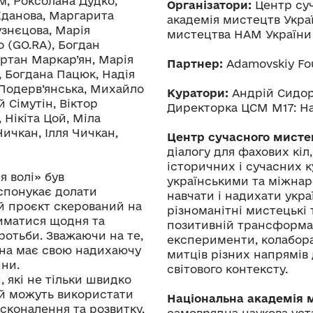
м, Роксолана Дудко,
Організатори:
Центр суч
 Жданова, Маргарита
академія мистецтв Укра
узнєцова, Марія
мистецтва НАМ України
о (GO.RA), Богдан
ртан Маркар’ян, Марія
Партнер:
Adamovskiy Fo
 Богдана Пацюк, Надія
 Подерв’янська, Михайло
Куратори:
Андрій Сидор
й Сімутін, Віктор
Директорка ЦСМ М17: Н
 Нікіта Цой, Міла
ичкан, Ілля Чичкан,
Центр сучасного мисте
діалогу для фахових кі
історичних і сучасних к
 волі» був
українськими та міжна
 спонукає долати
навчати і надихати укра
й проєкт скерований на
різноманітні мистецькі 
риматися щодня та
позитивній трансформа
ротьби. Зважаючи на те,
експерименти, колаборац
аїна має свою надихаючу
митців різних напрямів 
йни.
світового контексту.
 які не тільки швидко
 й можуть використати
Національна академія 
сконалення та розвитку.
самоврядна наукова уст