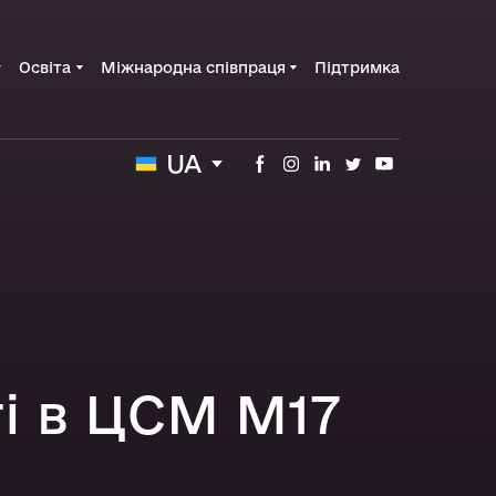
Освіта
Міжнародна співпраця
Підтримка
UA
і в ЦСМ М17