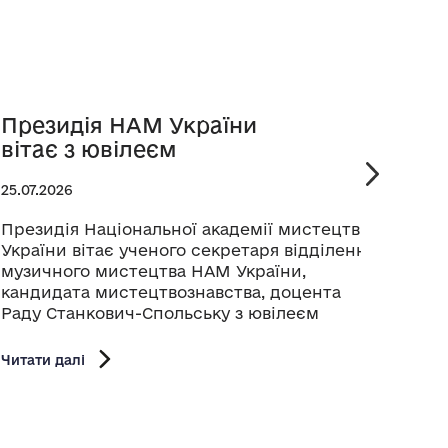
Президія НАМ України
Рет
вітає з ювілеєм
Бук
25.07.2026
24.07.
Президія Національної академії мистецтв
У меж
України вітає ученого секретаря відділення
кіноф
музичного мистецтва НАМ України,
серпн
кандидата мистецтвознавства, доцента
ретро
Раду Станкович-Спольську з ювілеєм
коре
Націо
Шевче
Читати далі
Сергі
Читати