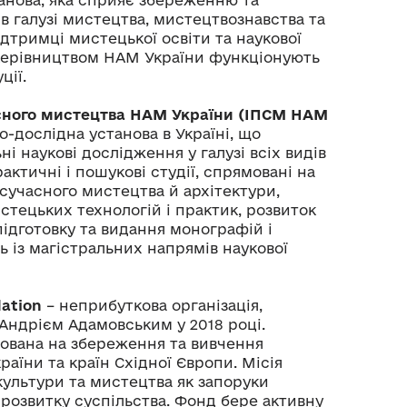
 галузі мистецтва, мистецтвознавства та
підтримці мистецької освіти та наукової
 керівництвом НАМ України функціонують
ції.
сного мистецтва НАМ України (ІПСМ НАМ
о-дослідна установа в Україні, що
 наукові дослідження у галузі всіх видів
актичні і пошукові студії, спрямовані на
сучасного мистецтва й архітектури,
тецьких технологій і практик, розвиток
підготовку та видання монографій і
ь із магістральних напрямів наукової
ation
– неприбуткова організація,
Андрієм Адамовським у 2018 році.
ована на збереження та вивчення
аїни та країн Східної Європи. Місія
культури та мистецтва як запоруки
о розвитку суспільства. Фонд бере активну