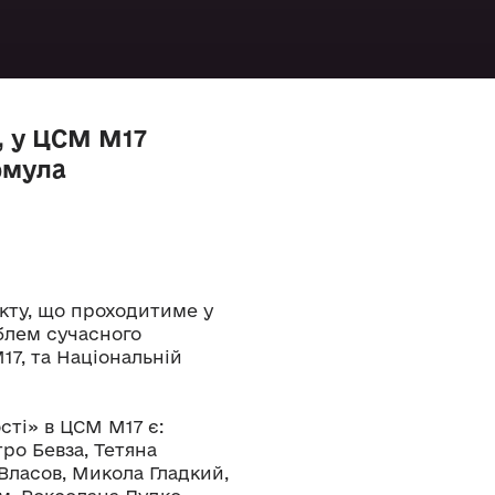
0, у ЦСМ М17
рмула
кту, що проходитиме у
облем сучасного
17, та Національній
ті» в ЦСМ М17 є:
тро Бевза, Тетяна
 Власов, Микола Гладкий,