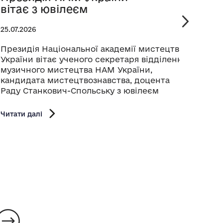
вітає з ювілеєм
Бук
25.07.2026
24.07.
Президія Національної академії мистецтв
У меж
України вітає ученого секретаря відділення
кіноф
музичного мистецтва НАМ України,
серпн
кандидата мистецтвознавства, доцента
ретро
Раду Станкович-Спольську з ювілеєм
коре
Націо
Шевче
Читати далі
Сергі
Читати