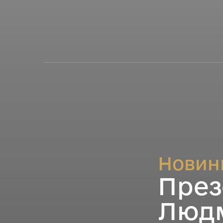
Новин
През
Людм