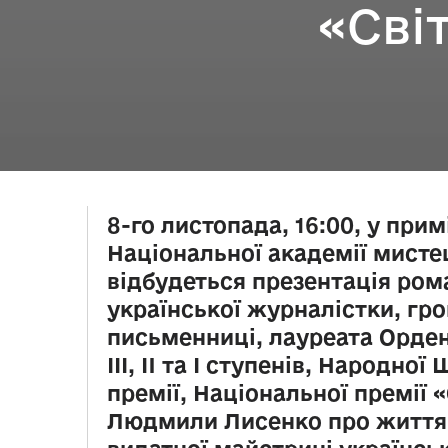
«Сві
8-го листопада, 16:00, у при
Національної академії мисте
відбудеться презентація рома
української журналістки, гр
письменниці, лауреата Орден
IІІ, II та I ступенів, Народно
премії, Національної премії 
Людмили Лисенко про життя 