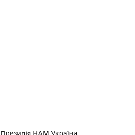
Президія НАМ України
Рет