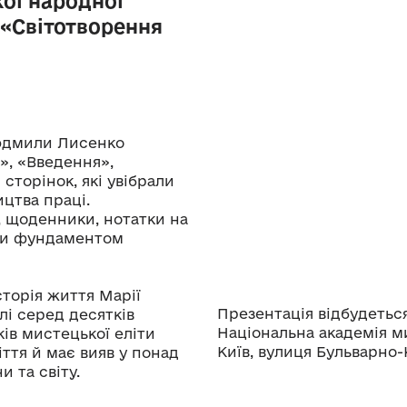
кої народної
 «Світотворення
юдмили Лисенко
», «Введення»,
сторінок, які увібрали
цтва праці.
, щоденники, нотатки на
али фундаментом
сторія життя Марії
Презентація відбудеться 
і серед десятків
Національна академія м
ів мистецької еліти
Київ, вулиця Бульварно-
іття й має вияв у понад
їни та світу.