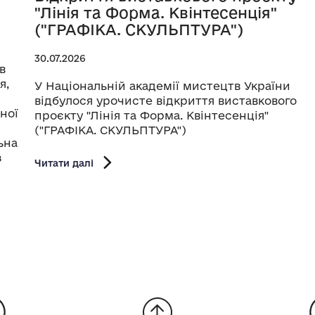
"Лінія та Форма. Квінтесенція"
("ГРАФІКА. СКУЛЬПТУРА")
30.07.2026
в
я,
У Національній академії мистецтв України
відбулося урочисте відкриття виставкового
ної
проєкту "Лінія та Форма. Квінтесенція"
("ГРАФІКА. СКУЛЬПТУРА")
ьна
з
Читати далі