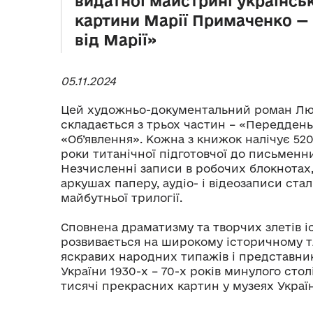
видатної майстрині українсь
картини Марії Примаченко —
від Марії»
05.11.2024
Цей художньо-документальний роман Л
складається з трьох частин – «Переддень
«Об’явлення». Кожна з книжок налічує 520 
роки титанічної підготовчої до письменни
Незчисленні записи в робочих блокнотах
аркушах паперу, аудіо- і відеозаписи ст
майбутньої трилогії.
Сповнена драматизму та творчих злетів і
розвивається на широкому історичному тл
яскравих народних типажів і представник
України 1930-х – 70-х років минулого стол
тисячі прекрасних картин у музеях Укра