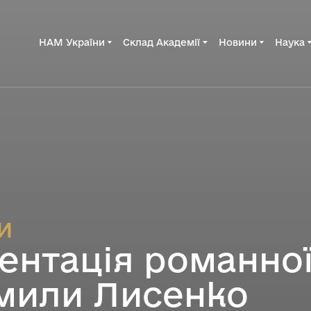
НАМ України
Склад Академії
Новини
Наука
и
ентація романної
или Лисенко