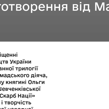
тотворення від Ма
міщенні
цтв України
нної трилогії
омадського діяча,
у княгині Ольги
ї Шевченківської
«Скарб Нації»
і творчість