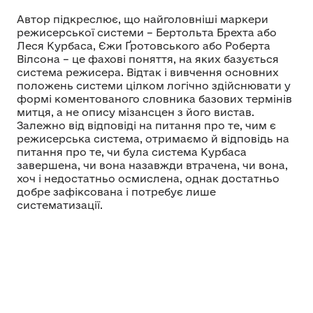
Автор підкреслює, що найголовніші маркери
режисерської системи – Бертольта Брехта або
Леся Курбаса, Єжи Ґротовського або Роберта
Вілсона – це фахові поняття, на яких базується
система режисера. Відтак і вивчення основних
положень системи цілком логічно здійснювати у
формі коментованого словника базових термінів
митця, а не опису мізансцен з його вистав.
Залежно від відповіді на питання про те, чим є
режисерська система, отримаємо й відповідь на
питання про те, чи була система Курбаса
завершена, чи вона назавжди втрачена, чи вона,
хоч і недостатньо осмислена, однак достатньо
добре зафіксована і потребує лише
систематизації.