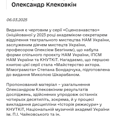
Олександр Клековкін
06.03.2025
Видання є черговим у серії «Сценознавство»
(ініційованої у 2023 році академіком-секретарем
відділення театрального мистецтва НАМ України,
заслуженим діячем мистецтв України,
професором Олексієм Безгіним), що набула
форми спільного проєкту НАМ України, ІПСМ
НАМ України та КНУТКіТ. Нагадаємо, що першою
книгою цієї серії стала «Майстерство актора.
Мімограмота» Степана Бондарчука, підготовлена
до видання Миколою Шкарабаном.
Пропонований матеріал – узагальнення
Олександром Клековкіним результатів
досліджень, здійснених упродовж останніх
чотирьох десятиліть, зокрема, й у процесі
викладання дисципліни «Історія режисури» у
КНУТКіТ, Національній музичній академії України
ім. П.І. Чайковського та ін.