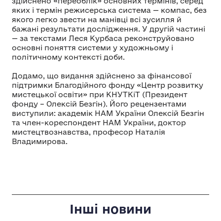
здійснено «переоблік» основних термінів, серед
яких і термін режисерська система — компас, без
якого легко звести на манівці всі зусилля й
бажані результати дослідження. У другій частині
— за текстами Леся Курбаса реконструйовано
основні поняття системи у художньому і
політичному контексті доби.
Додамо, що видання здійснено за фінансової
підтримки Благодійного фонду «Центр розвитку
мистецької освіти» при КНУТКіТ (Президент
фонду – Олексій Безгін). Його рецензентами
виступили: академік НАМ України Олексій Безгін
та член-кореспондент НАМ України, доктор
мистецтвознавства, професор Наталія
Владимирова.
Інші новини