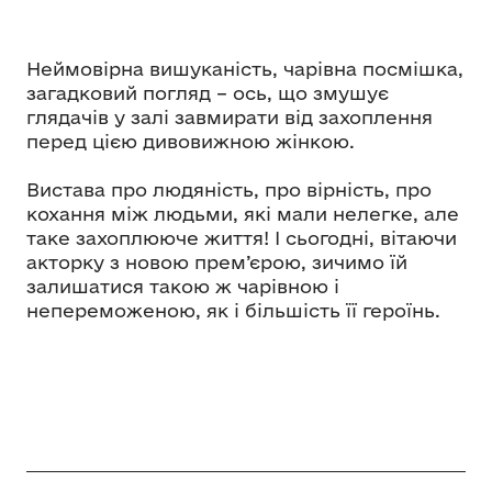
Неймовірна вишуканість, чарівна посмішка,
загадковий погляд – ось, що змушує
глядачів у залі завмирати від захоплення
перед цією дивовижною жінкою.
Вистава про людяність, про вірність, про
кохання між людьми, які мали нелегке, але
таке захоплююче життя! І сьогодні, вітаючи
акторку з новою прем’єрою, зичимо їй
залишатися такою ж чарівною і
непереможеною, як і більшість її героїнь.