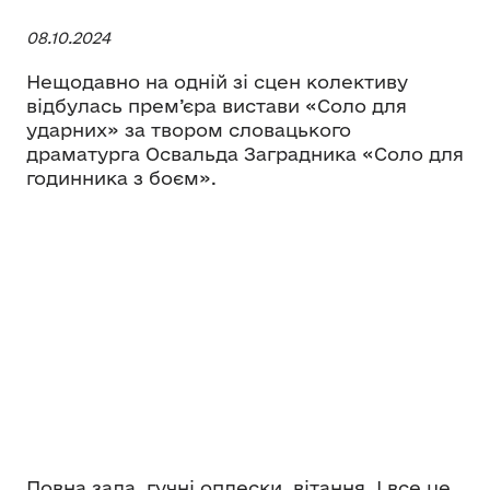
08.10.2024
Нещодавно на одній зі сцен колективу
відбулась прем’єра вистави «Соло для
ударних» за твором словацького
драматурга Освальда Заградника «Соло для
годинника з боєм».
Повна зала, гучні оплески, вітання. І все це