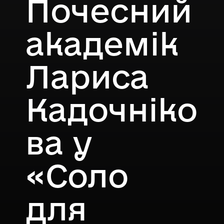
Почесний
академік
Лариса
Кадочніко
ва у
«Соло
для