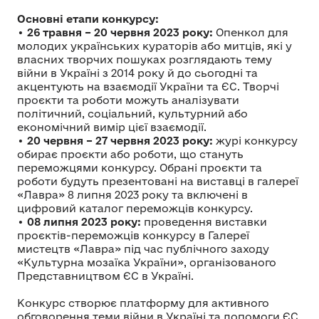
Основні етапи конкурсу:
•
26 травня – 20 червня 2023 року:
Опенкол для
молодих українських кураторів або митців, які у
власних творчих пошуках розглядають тему
війни в Україні з 2014 року й до сьогодні та
акцентують на взаємодії України та ЄС. Творчі
проєкти та роботи можуть аналізувати
політичний, соціальний, культурний або
економічний вимір цієї взаємодії.
•
20 червня – 27 червня 2023 року:
журі конкурсу
обирає проєкти або роботи, що стануть
переможцями конкурсу. Обрані проєкти та
роботи будуть презентовані на виставці в галереї
«Лавра» 8 липня 2023 року та включені в
цифровий каталог переможців конкурсу.
•
08 липня 2023 року:
проведення виставки
проєктів-переможців конкурсу в Галереї
мистецтв «Лавра» під час публічного заходу
«Культурна мозаїка України», організованого
Представництвом ЄС в Україні.
Конкурс створює платформу для активного
обговорення теми війни в Україні та допомоги ЄС