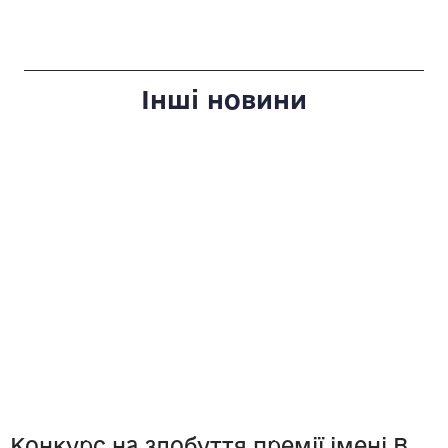
Інші новини
Конкурс на здобуття премії імені В.