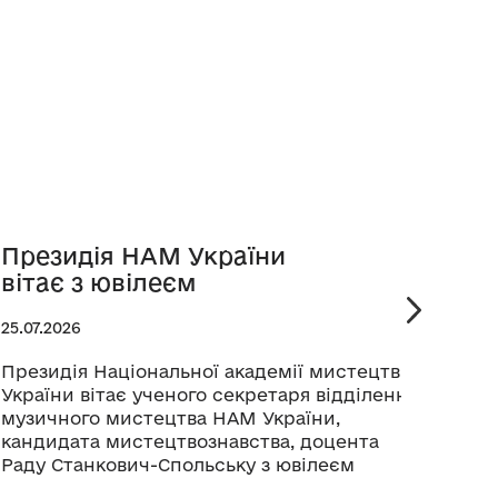
Президія НАМ України
Рет
вітає з ювілеєм
Бук
25.07.2026
24.07.
Президія Національної академії мистецтв
У меж
України вітає ученого секретаря відділення
кіноф
музичного мистецтва НАМ України,
серпн
кандидата мистецтвознавства, доцента
ретро
Раду Станкович-Спольську з ювілеєм
коре
Націо