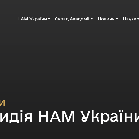
НАМ України
Склад Академії
Новини
Наука
и
идія НАМ України