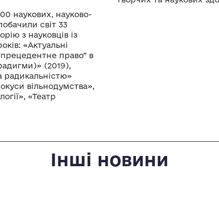
00 наукових, науково-
побачили світ 33
рію з науковців із
років: «Актуальні
“прецедентне право” в
радигми)» (2019),
са радикальністю»
спокуси вільнодумства»,
огії», «Театр
Інші новини