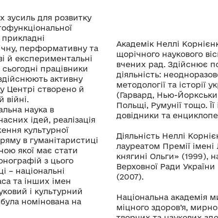
х зусиль для розвитку
атофункціональної
 прикладні
Академік Неллі Корнієнк
ічну, перформативну та
щорічного наукового віс
ві й експериментальні
вчених рад. Здійснює п
о сьогодні працівники
діяльність: неодноразов
 здійснюють активну
методології та історії у
 у Центрі створено й
(Гарвард, Нью-Йоркськи
 війні.
Польщі, Румунії тощо. Її 
льна наука в
довідники та енциклопед
часних ідей, реалізація
ження культурної
Діяльність Неллі Корніє
пряму в гуманітаристиці
лауреатом Премії імені
ною якої має стати
княгині Ольги» (1999),
онографій з цього
Верховної Ради України
і – національні
(2007).
аса та інших імен
уковий і культурний
Національна академія м
 була номінована на
міцного здоров’я, мирн
творчих та наукових здо