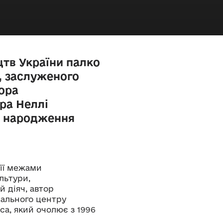
тв України палко
, заслуженого
тора
ра Неллі
м народження
 її межами
льтури,
 діяч, автор
нального центру
са, який очолює з 1996