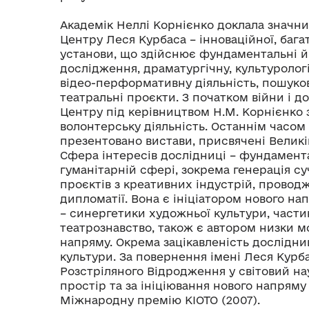
Академік Неллі Корнієнко доклала значни
Центру Леся Курбаса – інноваційної, баг
установи, що здійснює фундаментальні й
дослідження, драматургічну, культуролог
відео-перформативну діяльність, пошуко
театральні проєкти. З початком війни і д
Центру під керівництвом Н.М. Корнієнко
волонтерську діяльність. Останнім часом
презентовано вистави, присвячені Великій
Сфера інтересів дослідниці – фундамента
гуманітарній сфері, зокрема генерація су
проєктів з креативних індустрій, провод
дипломатії. Вона є ініціатором нового на
– синергетики художньої культури, части
театрознавство, також є автором низки м
напряму. Окрема зацікавленість дослідниц
культури. За повернення імені Леся Курб
Розстріляного Відродження у світовий на
простір та за ініціювання нового напряму
Міжнародну премію КІОТО (2007).