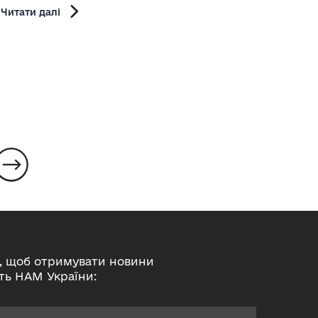
Шевче
Читати далі
Сергі
Читати
, щоб отримувати новини
ть НАМ України: