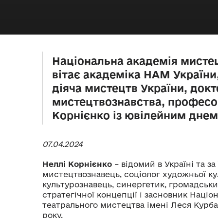
Національна академія мистец
вітає академіка НАМ України
діяча мистецтв України, док
мистецтвознавства, професо
Корнієнко із ювілейним дне
07.04.2024
Неллі Корнієнко
– відомий в Україні та за
мистецтвознавець, соціолог художньої ку
культурознавець, синергетик, громадський
стратегічної концепції і засновник Націо
театрального мистецтва імені Леся Курба
року.