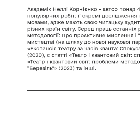
Академік Неллі Корнієнко – автор понад 4
популярних робіт: її окремі дослідження 
мовами, адже мають свою читацьку аудито
різних країн світу. Серед праць останніх 
методології: Про проєктивне мислення і 
мистецтві (на шляху до нової наукової па
«Експансія театру за часів кванта: Споку
(2020), с статті «Театр і квантовий світ: 
«Театр і квантовий світ: проблеми методол
“Березіль”» (2023) та інші.