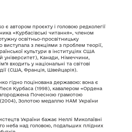
о є автором проєкту і головою редколегії
ника «Курбасівські читання», членом
отужну освітньо-просвітницьку
о виступала з лекціями з проблем теорії,
країнської культури в інституціях США
й університет), Канади, Німеччини,
ім’я входить у національні та світові
ії (США, Франція, Швейцарія).
нко гідно поцінована державою: вона є
 Леся Курбаса (1998), кавалером «Ордена
 нагороджена Почесною грамотою
 (2004), Золотою медаллю НАМ України
истецтв України бажає Неллі Миколаївні
ого неба над головою, подальших плідних
бутків.