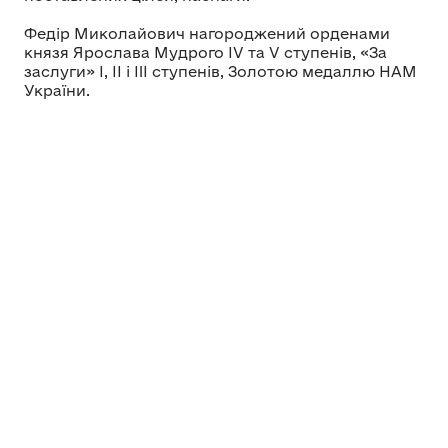
Федір Миколайович нагороджений орденами
князя Ярослава Мудрого ІV та V ступенів, «За
заслуги» I, ІІ і III ступенів, Золотою медаллю НАМ
України.