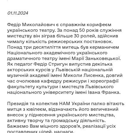
01.11.2024
Федір Миколайович є справжнім корифеєм
українського театру. За понад 50 років служіння
мистецтву він зіграв більше 30 ролей, здійснив
чималу кількість режисерських постановок.
Понад три десятиліття митець був керманичем
Національного академічного українського
драматичного театру імені Марії Заньковецької.
Як педагог Федір Стригун випустив декілька
акторських курсів у Львівській національній
музичній академії імені Миколи Лисенка, довгий
час очолював кафедру режисури і хореографії
факультету культури і мистецтв Львівського
національного університету імені Івана Франка.
Президія та колектив НАМ України палко вітають
митця з ювілеєм, відзначають його величезний
внесок у піднесення українського мистецтва,
активну творчу та громадську діяльність.
Бажаємо Вам міцного здоров’я, реалізації усіх
поставлених цілей, наснаги.