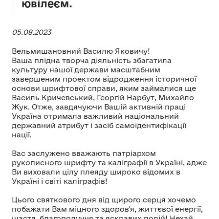
ювілеєм.
05.08.2023
Вельмишановний Василю Яковичу!
Ваша плідна творча діяльність збагатила
культуру нашої держави масштабним
завершеним проектом відродження історичної
основи шрифтової справи, яким займалися ще
Василь Кричевський, Георгій Нарбут, Михайло
Жук. Отже, завдячуючи Вашій активній праці
Україна отримала важливий національний
державний атрибут і засіб самоідентифікації
нації.
Вас заслужено вважають патріархом
рукописного шрифту та каліграфії в Україні, адже
Ви виховали цілу плеяду широко відомих в
Україні і світі каліграфів!
Цього святкового дня від щирого серця хочемо
побажати Вам міцного здоров'я, життєвої енергії,
щастя, благополуччя та яскравих подій! Нехай