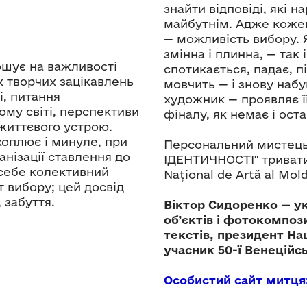
знайти відповіді, які 
майбутнім. Адже кожен 
— можливість вибору. Я
змінна і плинна, — так
ошує на важливості
спотикається, падає, п
їх творчих зацікавлень
мовчить — і знову наб
і, питання
художник — проявляє її
ому світі, перспективи
фіналу, як немає і оста
 життєвого устрою.
хоплює і минуле, при
Персональний мистець
нізації ставлення до
ІДЕНТИЧНОСТІ" тривати
 себе колективний
Național de Artă al Mol
т вибору; цей досвід
 забуття.
Віктор Сидоренко — у
об’єктів і фотокомпоз
текстів, президент На
учасник 50-ї Венеційсь
Особистий сайт митця