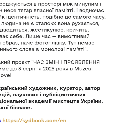
народжуються в просторі між минулим і
несе тягар власної пам’яті, і водночас
к ідентичність, подібно до самого часу,
 і людина не є сталою: вона рухається,
ідводиться, жестикулює, кричить,
уває себе. Лише час — вимогливий
 образ, наче фотоплівку. Тут немає
ннього слова в монолозі пам’яті".
кий проєкт "ЧАС ЗМІН І ПРОЯВЛЕННЯ
ме до 3 серпня 2025 року в Muzeul
dovei
країнський художник, куратор, автор
ицій, наукових і публіцистичних
ціональної академії мистецтв України,
кої бієнале.
:
https://sydbook.com/en