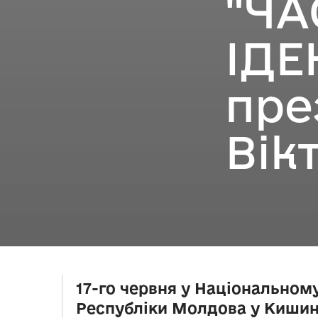
"ЧА
ІДЕ
пре
Вік
17-го червня у Національном
Республіки Молдова у Кишин