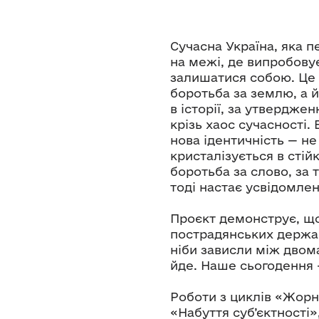
Сучасна Україна, яка пе
на межі, де випробовує
залишатися собою. Це 
боротьба за землю, а й
в історії, за утвердже
крізь хаос сучасності.
нова ідентичність — не 
кристалізується в стійк
боротьба за слово, за 
тоді настає усвідомлен
Проєкт демонструє, що
пострадянських держав
ніби зависли між двома
йде. Наше сьогодення —
Роботи з циклів «Жорн
«Набуття суб’єктності»