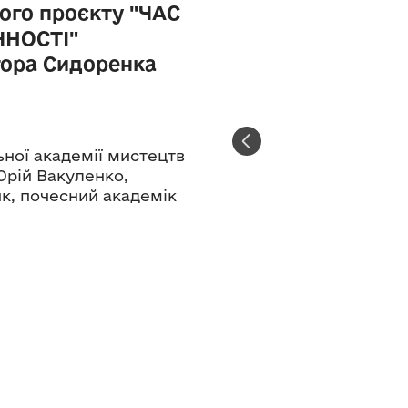
ого проєкту "ЧАС
ЧНОСТІ"
тора Сидоренка
ьної академії мистецтв
Юрій Вакуленко,
к, почесний академік