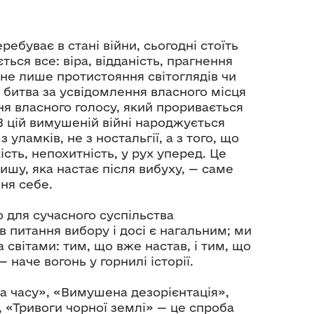
ребуває в стані війни, сьогодні стоїть
ться все: віра, відданість, прагнення
не лише протистояння світоглядів чи
 битва за усвідомлення власного місця
ння власного голосу, який проривається
 В цій вимушеній війні народжується
з уламків, не з ностальгії, а з того, що
ість, непохитність, у рух уперед. Це
тишу, яка настає після вибуху, — саме
ня себе.
 для сучасного суспільства
 питання вибору і досі є нагальним; ми
 світами: тим, що вже настав, і тим, що
 наче вогонь у горнилі історії.
а часу», «Вимушена дезорієнтація»,
, «Тривоги чорної землі» — це спроба