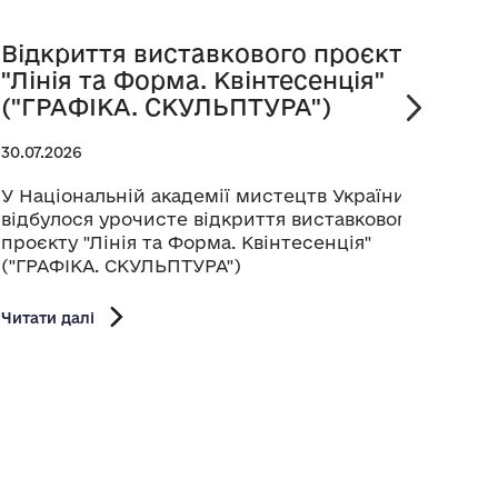
Відкриття виставкового проєкту
Пре
"Лінія та Форма. Квінтесенція"
віта
("ГРАФІКА. СКУЛЬПТУРА")
25.07.
30.07.2026
Прези
Украї
У Національній академії мистецтв України
музи
відбулося урочисте відкриття виставкового
канд
проєкту "Лінія та Форма. Квінтесенція"
Раду 
("ГРАФІКА. СКУЛЬПТУРА")
Читати
Читати далі