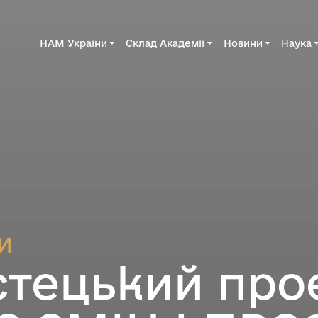
НАМ України
Склад Академії
Новини
Наука
и
тецький про