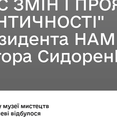
С ЗМІН І ПР
НТИЧНОСТІ"
зидента НАМ
тора Сидорен
у музеї мистецтв
еві відбулося