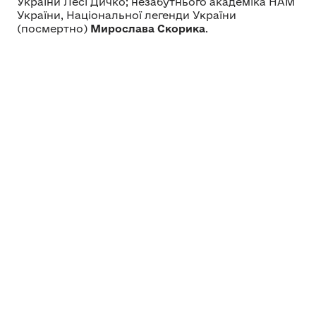
України Лесі Дичко; незабутнього академіка НАМ
України, Національної легенди України
(посмертно)
Мирослава Скорика
.