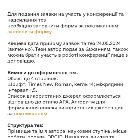
Для подання заявки на участь у конференції та
надсилання тез
необхідно заповнити форму за покликанням:
заповнити форму
.
Кінцева дата прийому заявок та тез 24.05.2024
(включно). Тези автор подає за бажанням, також
можна брати участь в роботі конференції лише з
доповіддю.
Вимоги до оформлення тез.
Обсяг: до 4 сторінок.
Шрифт: Times New Roman, кегль 14; міжрядний
інтервал 1,5.
Список використаних джерел оформлюється
відповідно до стилю АРА. Алгоритм для
формування списку використаних джерел див.
за
покликанням
.
Структура тез:
Прізвище та ім’я автора, науковий ступінь, місце
роботи, посада, ORCID. Назва тез, виклад та