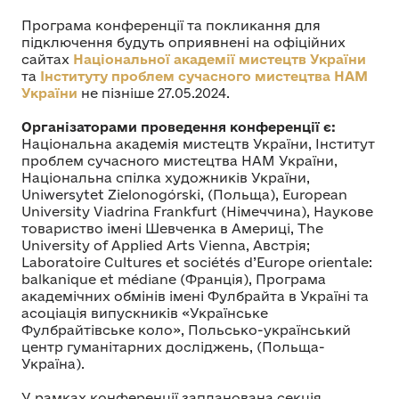
Програма конференції та покликання для
підключення будуть оприявнені на офіційних
сайтах
Національної академії мистецтв України
та
Інституту проблем сучасного мистецтва НАМ
України
не пізніше 27.05.2024.
Організаторами проведення конференції є:
Національна академія мистецтв України, Інститут
проблем сучасного мистецтва НАМ України,
Національна спілка художників України,
Uniwersytet Zielonogórski, (Польща), European
University Viadrina Frankfurt (Німеччина), Наукове
товариство імені Шевченка в Америці, The
University of Applied Arts Vienna, Австрія;
Laboratoire Cultures et sociétés d’Europe orientale:
balkanique et médiane (Франція), Програма
академічних обмінів імені Фулбрайта в Україні та
асоціація випускників «Українське
Фулбрайтівське коло», Польсько-український
центр гуманітарних досліджень, (Польща-
Україна).
У рамках конференції запланована секція