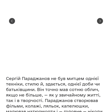
Сергій Параджанов не був митцем однієї
техніки, стилю й, здається, однієї доби чи
батьківщини. Він точно мав сотню облич,
якщо не більше, — як у звичайному житті,
так і в творчості. Параджанов створював
фільми, колажі, ляльок, капелюшки,
малював натюрморти і — головне — ніколи