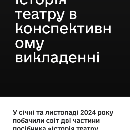
театру в
конспективн
ому
викладенні
У січні та листопаді 2024 року
побачили світ дві частини
посібника «Історія театру