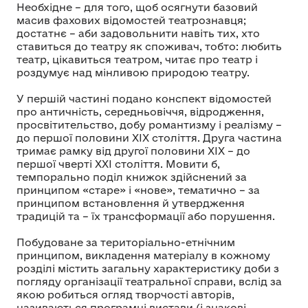
Необхідне – для того, щоб осягнути базовий
масив фахових відомостей театрознавця;
достатнє – аби задовольнити навіть тих, хто
ставиться до театру як споживач, тобто: любить
театр, цікавиться театром, читає про театр і
роздумує над мінливою природою театру.
У першій частині подано конспект відомостей
про античність, середньовіччя, відродження,
просвітительство, добу романтизму і реалізму –
до першої половини ХІХ століття. Друга частина
тримає рамку від другої половини ХІХ – до
першої чверті ХХІ століття. Мовити б,
темпорально поділ книжок здійснений за
принципом «старе» і «нове», тематично – за
принципом встановлення й утвердження
традицій та – їх трансформації або порушення.
Побудоване за територіально-етнічним
принципом, викладення матеріалу в кожному
розділі містить загальну характеристику доби з
погляду організації театральної справи, вслід за
якою робиться огляд творчості авторів,
називаються програмні вистави (і знакові