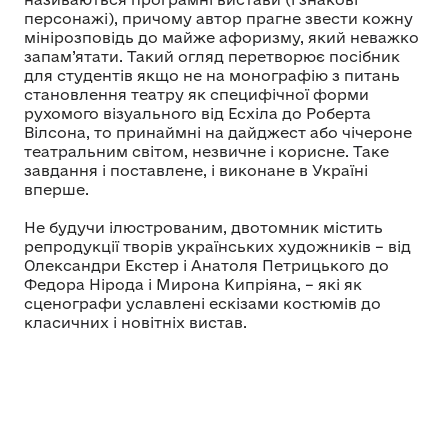
персонажі), причому автор прагне звести кожну
мінірозповідь до майже афоризму, який неважко
запам’ятати. Такий огляд перетворює посібник
для студентів якщо не на монографію з питань
становлення театру як специфічної форми
рухомого візуального від Есхіла до Роберта
Вілсона, то принаймні на дайджест або чічероне
театральним світом, незвичне і корисне. Таке
завдання і поставлене, і виконане в Україні
вперше.
Не будучи ілюстрованим, двотомник містить
репродукції творів українських художників – від
Олександри Екстер і Анатоля Петрицького до
Федора Нірода і Мирона Кипріяна, – які як
сценографи уславлені ескізами костюмів до
класичних і новітніх вистав.