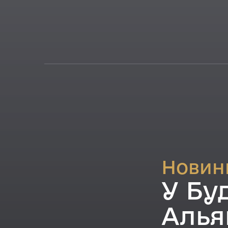
Новин
У Бу
Алья