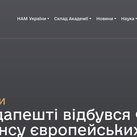
НАМ України
Склад Академії
Новини
Наука
и
дапешті відбувся
нсу європейськи