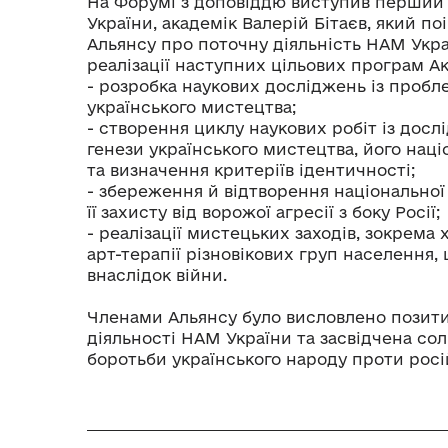
На Форумі з доповіддю виступив перший
України, академік Валерій Бітаєв, який п
Альянсу про поточну діяльність НАМ Укр
реалізації наступних цільових програм Ак
- розробка наукових досліджень із пробл
українського мистецтва;
- створення циклу наукових робіт із досл
генези українського мистецтва, його наці
та визначення критеріїв ідентичності;
- збереження й відтворення національно
її захисту від ворожої агресії з боку Росії;
- реалізації мистецьких заходів, зокрема
арт-терапії різновікових груп населення
внаслідок війни.
Членами Альянсу було висловлено позити
діяльності НАМ України та засвідчена со
боротьби українського народу проти росій