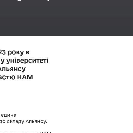
23 року в
 університеті
Альянсу
частю НАМ
 єдина
до складу Альянсу.