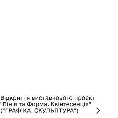
Відкриття виставкового проєкту
Пре
"Лінія та Форма. Квінтесенція"
віта
("ГРАФІКА. СКУЛЬПТУРА")
25.07.