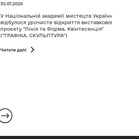
30.07.2026
Прези
Украї
У Національній академії мистецтв України
музи
відбулося урочисте відкриття виставкового
канд
проєкту "Лінія та Форма. Квінтесенція"
Раду 
("ГРАФІКА. СКУЛЬПТУРА")
Читати
Читати далі