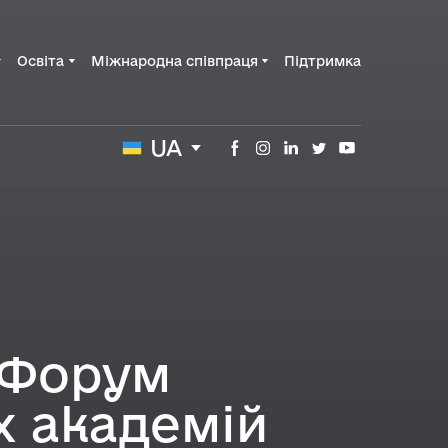
Освіта
Міжнародна співпраця
Підтримка
UA
 Форум
х академій