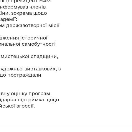
 віцепрезидент НАМ
оінформував членів
аїни, зокрема щодо
адемії:
ем державотворчої місії
ідження історичної
ональної самобутності
ї мистецької спадщини,
 художньо-виставкових, з
, що постраждали
вну оцінку програм
лідарна підтримка щодо
ської агресії.