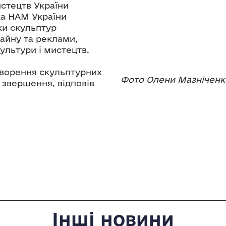
истецтв України
ка НАМ України
ки скульптур
зайну та реклами,
культури і мистецтв.
створення скульптурних
Фото Олени Мазніченк
і звершення, відповів
Інші новини