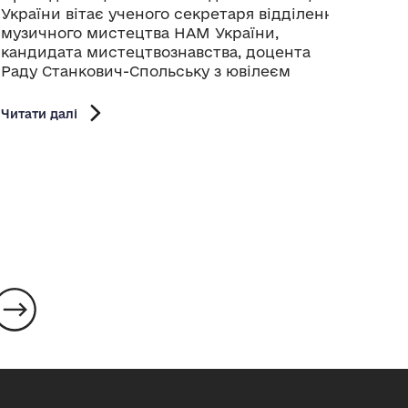
України вітає ученого секретаря відділення
кіноф
музичного мистецтва НАМ України,
серпн
кандидата мистецтвознавства, доцента
ретро
Раду Станкович-Спольську з ювілеєм
коре
Націо
Шевче
Читати далі
Сергі
Читати