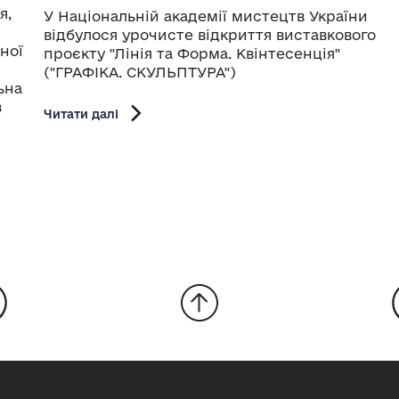
я,
У Національній академії мистецтв України
відбулося урочисте відкриття виставкового
ної
проєкту "Лінія та Форма. Квінтесенція"
("ГРАФІКА. СКУЛЬПТУРА")
ьна
з
Читати далі