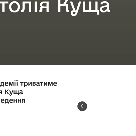
толія Куща
демії триватиме
ія Куща
ведення