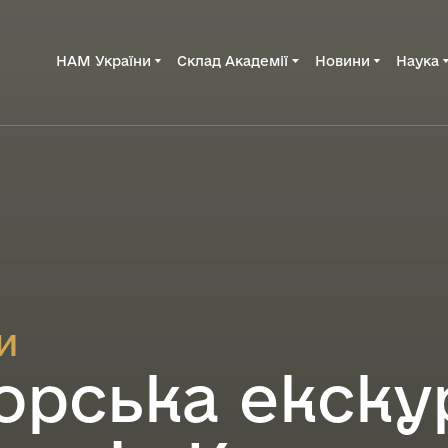
НАМ України
Склад Академії
Новини
Наука
и
орська екску