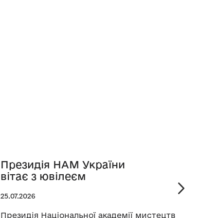
Президія НАМ України
Рет
вітає з ювілеєм
Бук
25.07.2026
24.07.
Президія Національної академії мистецтв
У меж