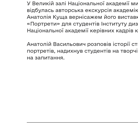
У Великій залі Національної академії м
відбулась авторська екскурсія академі
Анатолія Куща вернісажем його вистав
«Портрети» для студентів Інституту ди
Національної академії керівних кадрів 
Анатолій Васильович розповів історії 
портретів, надихнув студентів на творч
на запитання.