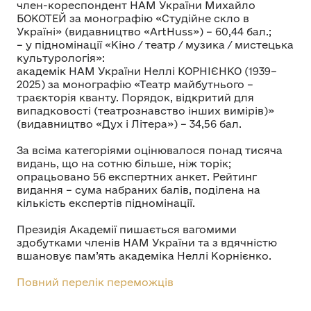
член-кореспондент НАМ України Михайло
БОКОТЕЙ за монографію «Студійне скло в
Україні» (видавництво «ArtHuss») – 60,44 бал.;
– у підномінації «Кіно / театр / музика / мистецька
культурологія»:
академік НАМ України Неллі КОРНІЄНКО (1939–
2025) за монографію «Театр майбутнього –
траєкторія кванту. Порядок, відкритий для
випадковості (театрознавство інших вимірів)»
(видавництво «Дух і Літера») – 34,56 бал.
За всіма категоріями оцінювалося понад тисяча
видань, що на сотню більше, ніж торік;
опрацьовано 56 експертних анкет. Рейтинг
видання – сума набраних балів, поділена на
кількість експертів підномінації.
Президія Академії пишається вагомими
здобутками членів НАМ України та з вдячністю
вшановує пам’ять академіка Неллі Корнієнко.
Повний перелік переможців