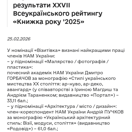
результати XХVІІ
Всеукраїнського рейтингу
«Книжка року ’2025»
25.02.2026
У номінації «Візитівка» визнані найкращими праці
членів НАМ України:
– у підномінації «Малярство / фотографія /
пластика»:
почесний академік НАМ України Дмитро
ГОРБАЧОВ за монографію «Стилі українського
мистецтва ХХ століття: ар-нуво, ар-деко,
авангард» (у співавторстві з Іриною Магдиш та
Андрієм Тараненком; видавництво «Портал») –
33,11 бал.;
– у підномінації «Архітектура / місто / дизайн»:
член-кореспондент НАМ України Андрій ПУЧКОВ
за монографію «Український архітектурний
стиль: Візії, модуси, століття» (видавництво
«Родовід») – 61,0 бал.;