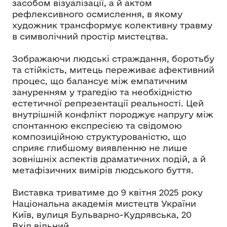
засобом візуалізації, а й актом
рефлексивного осмислення, в якому
художник трансформує колективну травму
в символічний простір мистецтва.
Зображаючи людські страждання, боротьбу
та стійкість, митець переживає афективний
процес, що балансує між емпатичним
зануренням у трагедію та необхідністю
естетичної репрезентації реальності. Цей
внутрішній конфлікт породжує напругу між
спонтанною експресією та свідомою
композиційною структурованістю, що
сприяє глибшому виявленню не лише
зовнішніх аспектів драматичних подій, а й
метафізичних вимірів людського буття.
Виставка триватиме до 9 квітня 2025 року
Національна академія мистецтв України
Київ, вулиця Бульварно-Кудрявська, 20
Вхід вільний