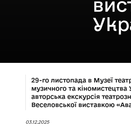
вис
Укр
29-го листопада в Музеї теат
музичного та кіномистецтва 
авторська екскурсія театроз
Веселовської виставкою «Ав
03.12.2025