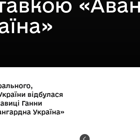
тавкою «Ава
аїна»
рального,
України відбулася
навиці Ганни
ангардна Україна»