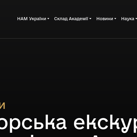
НАМ України
Склад Академії
Новини
Наука
и
орська екску