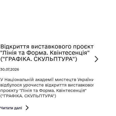
Відкриття виставкового проєкту
Пре
"Лінія та Форма. Квінтесенція"
віта
("ГРАФІКА. СКУЛЬПТУРА")
25.07.
30.07.2026
Прези
Украї
У Національній академії мистецтв України
музи
відбулося урочисте відкриття виставкового
канд
проєкту "Лінія та Форма. Квінтесенція"
Раду 
("ГРАФІКА. СКУЛЬПТУРА")
Читати
Читати далі