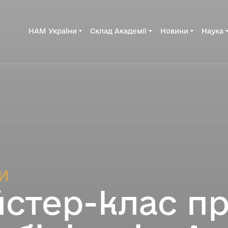
НАМ України
Склад Академії
Новини
Наука
и
стер-клас пр