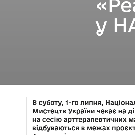
«Ре
у Н
В суботу, 1-го липня, Націон
Мистецтв України чекає на ді
на сесію арттерапевтичних м
відбуваються в межах проєкт