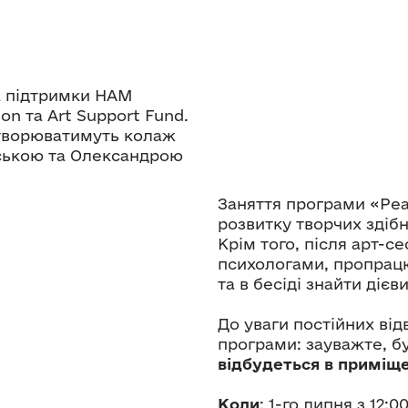
за підтримки НАМ
on та Art Support Fund.
створюватимуть колаж
вською та Олександрою
Заняття програми «Реа
розвитку творчих здібно
Крім того, після арт-се
психологами, пропрацю
та в бесіді знайти діє
До уваги постійних від
програми: зауважте, б
відбудеться в приміщ
Коли
: 1-го липня з 12:0