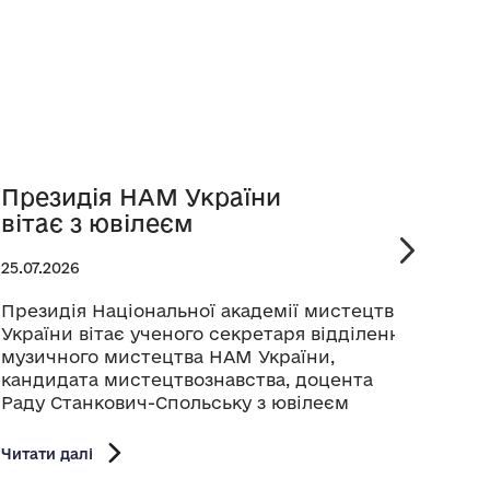
Президія НАМ України
Рет
вітає з ювілеєм
Бук
25.07.2026
24.07.
Президія Національної академії мистецтв
У меж
України вітає ученого секретаря відділення
кіноф
музичного мистецтва НАМ України,
серпн
кандидата мистецтвознавства, доцента
ретро
Раду Станкович-Спольську з ювілеєм
коре
Націо
Шевче
Читати далі
Сергі