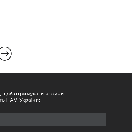
Читати
, щоб отримувати новини
ть НАМ України: