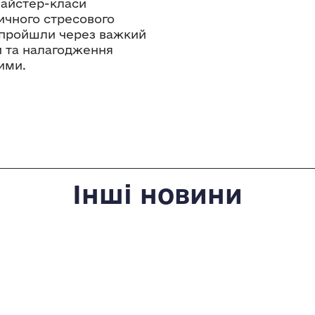
Майстер-класи
ичного стресового
кі пройшли через важкий
и та налагодження
ими.
Інші новини