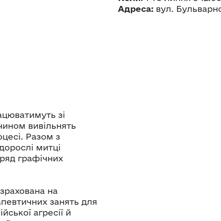
Адреса:
вул. Бульварн
ацюватимуть зі
чином вивільнять
оцесі. Разом з
дорослі митці
 ряд графічних
озрахована на
певтичних занять для
йської агресії й