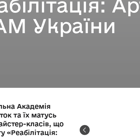
абілітація: А
АМ України
альна Академія
ток та їх матусь
айстер-класів, що
у «Реабілітація: