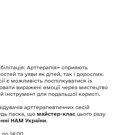
білітація: Арттерапія» сприяють
стей та уяви як дітей, так і дорослих.
сії є можливість поспілкуватися із
вати виражені емоції через мистецтво
вий інструмент для подальшої користі.
відувачів арттерапевтичних сесій
удь ласка, що
майстер-клас
цього разу
енні НАМ України
.
0 до 14:00