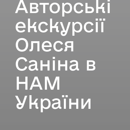
Авторські
екскурсії
Олеся
Саніна в
НАМ
України