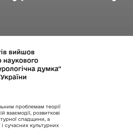
тів вийшов
о наукового
урологічна думка"
 України
альним проблемам теорії
ій взаємодії, розвиткові
ьтурної спадщини, а
 і сучасних культурних