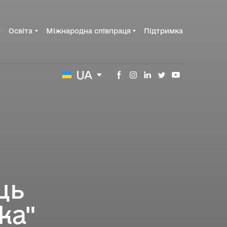
Освіта
Міжнародна співпраця
Підтримка
UA
ць
ка"