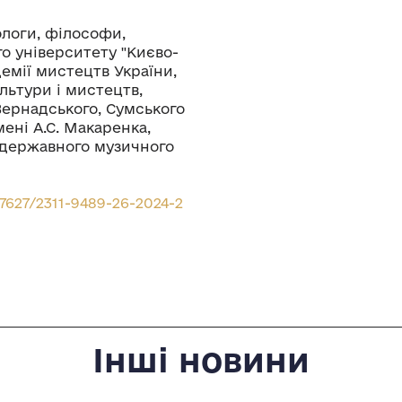
ологи, філософи,
го університету "Києво-
емії мистецтв України,
льтури і мистецтв,
 Вернадського, Сумського
ені А.С. Макаренка,
о державного музичного
37627/2311-9489-26-2024-2
Інші новини