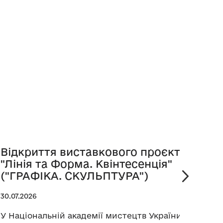
Відкриття виставкового проєкту
Пре
"Лінія та Форма. Квінтесенція"
віта
("ГРАФІКА. СКУЛЬПТУРА")
25.07.
30.07.2026
Прези
Украї
У Національній академії мистецтв України