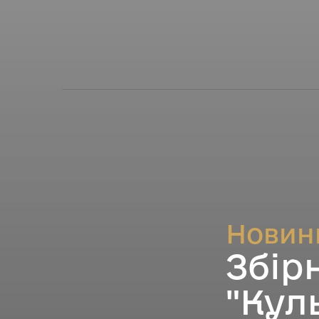
Новин
Збір
"Кул