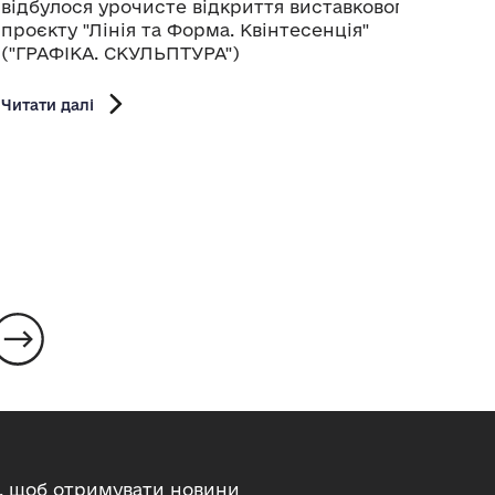
музи
відбулося урочисте відкриття виставкового
канд
проєкту "Лінія та Форма. Квінтесенція"
Раду 
("ГРАФІКА. СКУЛЬПТУРА")
Читати
Читати далі
, щоб отримувати новини