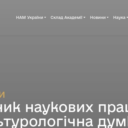
НАМ України
Склад Академії
Новини
Наука
и
ник наукових пра
ьтурологічна дум